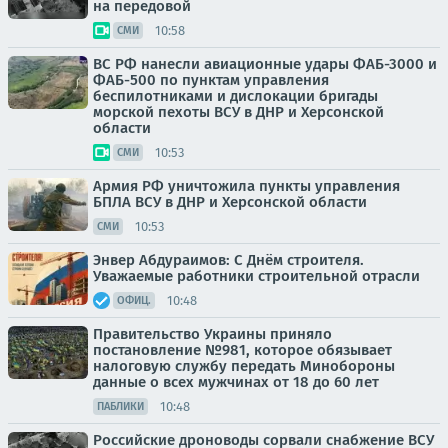
на передовой
10:58
СМИ
ВС РФ нанесли авиационные удары ФАБ-3000 и
ФАБ-500 по пунктам управления
беспилотниками и дислокации бригады
морской пехоты ВСУ в ДНР и Херсонской
области
10:53
СМИ
Армия РФ уничтожила пункты управления
БПЛА ВСУ в ДНР и Херсонской области
10:53
СМИ
Энвер Абдураимов: С Днём строителя.
Уважаемые работники строительной отрасли
10:48
ОФИЦ.
Правительство Украины приняло
постановление №981, которое обязывает
налоговую службу передать Минобороны
данные о всех мужчинах от 18 до 60 лет
10:48
ПАБЛИКИ
Российские дроноводы сорвали снабжение ВСУ