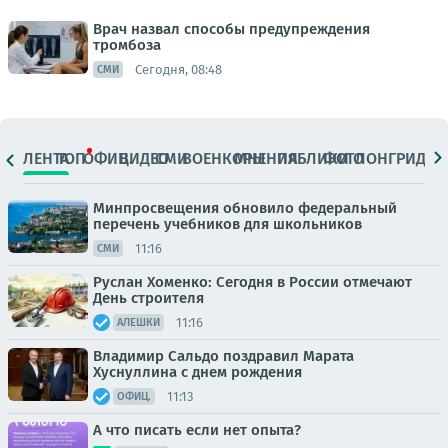
Врач назвал способы предупреждения
тромбоза
Сегодня, 08:48
СМИ
ЛЕНТА
ТОП
ОФИЦ.
ВИДЕО
СМИ
ВОЕНКОРЫ
МНЕНИЯ
ПАБЛИКИ
ФОТО
ЛОНГРИДЫ
Минпросвещения обновило федеральный
перечень учебников для школьников
11:16
СМИ
Руслан Хоменко: Сегодня в России отмечают
День строителя
11:16
АЛЕШКИ
Владимир Сальдо поздравил Марата
Хуснуллина с днем рождения
11:13
ОФИЦ.
А что писать если нет опыта?