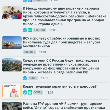
11:06
СКАДОВСК
К Международному дню коренных народов
мира, который отмечается 9 августа, в
Архангельскослободской сельской библиотеке
прошла познавательная программа «Народов
много — страна одна!»
11:06
КАХОВКА
ВСУ используют заблокированные в портах
Николаева суда для производства и запуска
беспилотников
11:01
ПАБЛИКИ
Следователи СК России будут расследовать
очередные преступления украинских
вооружённых формирований в отношении
мирных жителей в ряде регионов РФ
11:01
ОФИЦ.
Какие трудовые гарантии есть у доноров?
11:01
ОФИЦ.
Расчеты FPV-дронов 49-й армии группировки
войск "Днепр" сорвали снабжение противника