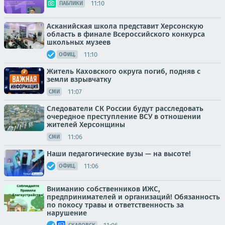
11:10
ПАБЛИКИ
Асканийская школа представит Херсонскую
область в финале Всероссийского конкурса
школьных музеев
11:10
ОФИЦ.
Житель Каховского округа погиб, подняв с
земли взрывчатку
11:07
СМИ
Следователи СК России будут расследовать
очередное преступление ВСУ в отношении
жителей Херсонщины
11:06
СМИ
Наши педагогические вузы — на высоте!
11:06
ОФИЦ.
Вниманию собственников ИЖС,
предпринимателей и организаций! Обязанность
по покосу травы и ответственность за
нарушение