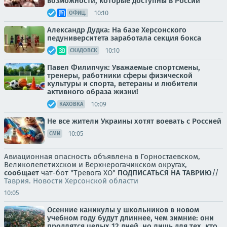
возможности, которые доступны в России
10:10
ОФИЦ.
Александр Дудка: На базе Херсонского
педуниверситета заработала секция бокса
10:10
СКАДОВСК
Павел Филипчук: Уважаемые спортсмены,
тренеры, работники сферы физической
культуры и спорта, ветераны и любители
активного образа жизни!
10:09
КАХОВКА
Не все жители Украины хотят воевать с Россией
10:05
СМИ
Авиационная опасность объявлена в Горностаевском,
Великолепетихском и Верхнерогачикском округах,
сообщает
чат-бот "Тревога ХО"
ПОДПИСАТЬСЯ НА ТАВРИЮ
//
Таврия. Новости Херсонской области
10:05
Осенние каникулы у школьников в новом
учебном году будут длиннее, чем зимние: они
продлятся целых 12 дней, но лишь для тех, кто