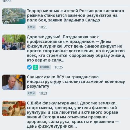
10:29
Террор мирных жителей России для киевского
режима становится заменой результатов на
поле боя, заявил Владимир Сальдо
10:25
СМИ
Дорогие друзья!. Поздравляю вас с
профессиональным праздником — Днём
физкультурника! Этот день символизирует не
просто спортивные достижения, но и единство
всех, кто стремится к здоровому образу жизни,
кто верит в силу...
10:25
ОФИЦ.
Сальдо: атаки ВСУ на гражданскую
инфраструктуру становится заменой военному
результату
10:21
СМИ
С Днём физкультурника!. Дорогие земляки,
спортсмены, тренеры, учителя физической
культуры и все любители активного образа
жизни! Сегодня мы отмечаем праздник
здоровья, силы духа, красоты и движения —
День физкультурника!...