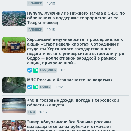
10:18
ПАБЛИКИ
Пупупу, мужчину из Нижнего Тагила в СИЗО по
обвинению в поддержке террористов из-за
Telegram-звезд
10:15
ПАБЛИКИ
Херсонский педуниверситет присоединился к
акции «Старт недели спорта»! Сотрудники и
студенты Херсонского государственного
педагогического университета встретили утро
бодро — коллективной зарядкой в рамках
акции, приуроченной...
10:13
СКАДОВСК
МЧС России о безопасности на водоемах:
10:12
ОФИЦ.
+40 и грозовые дожди: погода в Херсонской
области 8 августа
10:12
СМИ
Энвер Абдураимов: Все больше россиян
возвращаются из-за рубежа и отмечают