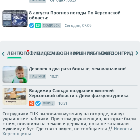
Сегодня, 08:27
ПАБЛИКИ
8 августа Прогноз погоды По Херсонской
области:
Сегодня, 07:09
СКАДОВСК
ЛЕНТА
ТОП
ОФИЦ.
ВИДЕО
СМИ
ВОЕНКОРЫ
МНЕНИЯ
ПАБЛИКИ
ФОТО
ЛОНГРИДЫ
Девочек в два раза больше, чем мальчиков!
10:31
ПАБЛИКИ
Владимир Сальдо поздравил жителей
Херсонской области с Днём физкультурника
10:31
ОФИЦ.
Сотрудники ТЦК выловили мужчину на огороде, пишут
украинские паблики. При этом двух женщин, которые были
с ним, повалили на землю и держали, пока не затащили
мужчину в бус. Где снято видео, не сообщается.//
Новости
Херсонщины