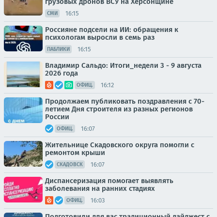
грузовых дронов ВСУ на Херсонщине
16:15
СМИ
Россияне подсели на ИИ: обращения к
психологам выросли в семь раз
16:15
ПАБЛИКИ
Владимир Сальдо: Итоги_недели 3 - 9 августа
2026 года
16:12
ОФИЦ.
Продолжаем публиковать поздравления с 70-
летием Дня строителя из разных регионов
России
16:07
ОФИЦ.
Жительнице Скадовского округа помогли с
ремонтом крыши
16:07
СКАДОВСК
Диспансеризация помогает выявлять
заболевания на ранних стадиях
16:03
ОФИЦ.
Подготовили для вас традиционный дайджест с