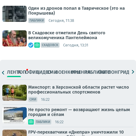
Один из дронов попал в Таврическое (это на
Покрышева)
Сегодня, 11:38
ПАБЛИКИ
В Скадовске отметили День святого
великомученика Пантелеймона
Сегодня, 13:31
СКАДОВСК
ЛЕНТА
ТОП
ОФИЦ.
ВИДЕО
СМИ
ВОЕНКОРЫ
МНЕНИЯ
ПАБЛИКИ
ФОТО
ЛОНГРИДЫ
Минспорт: в Херсонской области растет число
профессиональных спортсменов
16:22
СМИ
Не просто ремонт — возвращают жизнь целым
городам и сёлам
16:22
ПАБЛИКИ
FPV-перехватчики «Днепра» уничтожили 10