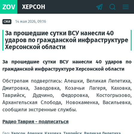
ZOV
ХЕРСОН
14 мая 2026, 09:16
СМИ
За прошедшие сутки ВСУ нанесли 40
ударов по гражданской инфраструктуре
Херсонской области
За прошедшие сутки ВСУ нанесли 40 ударов по
гражданской инфраструктуре Херсонской области
Обстрелам подверглись: Алешки, Великая Лепетиха,
Дмитровка, Заводовка, Козачьи Лагеря, Каховка,
Таврийск, Дудчино, Федоровка, Костогрызово,
Архангельская Слобода, Новокаменка, Васильевка,
сообщили экстренные службы.
Радио Таврия - подписаться
Гео:
Херсон
,
Алешки
,
Каховка
,
Таврийск
,
Великая Лепетиха