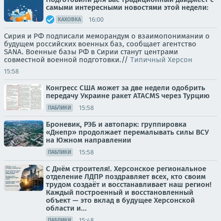
самыми интересными новостями этой недели:
16:00
КАХОВКА
Сирия и РФ подписали меморандум о взаимопонимании о
будущем российских военных баз, сообщает агентство
SANA. Военные базы РФ в Сирии станут центрами
совместной военной подготовки.//
Типичный Херсон
15:58
Конгресс США может за две недели одобрить
передачу Украине ракет ATACMS через Турцию
15:58
ПАБЛИКИ
Броневик, РЭБ и автопарк: группировка
«Днепр» продолжает перемалывать силы ВСУ
на Южном направлении
15:58
ПАБЛИКИ
С Днём строителя!. Херсонское региональное
отделение ЛДПР поздравляет всех, кто своим
трудом создаёт и восстанавливает наш регион!
Каждый построенный и восстановленный
объект — это вклад в будущее Херсонской
области и...
15:48
ПАБЛИКИ