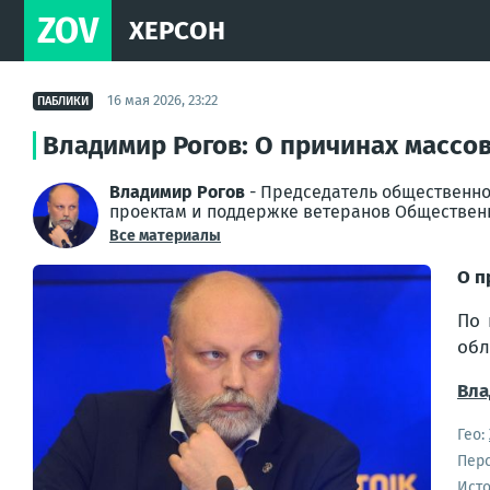
ZOV
ХЕРСОН
16 мая 2026, 23:22
ПАБЛИКИ
Владимир Рогов: О причинах массо
Владимир Рогов
- Председатель общественно
проектам и поддержке ветеранов Обществен
Все материалы
О п
По 
обл
Вла
Гео:
Пер
Ист