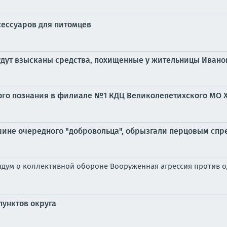
сессуаров для питомцев
удут взысканы средства, похищенные у жительницы Ивано
ного познания в филиале №1 КДЦ Великолепетихского МО 
ине очередного "добровольца", обрызгали перцовым спре
ндум о коллективной обороне Вооруженная агрессия против од
унктов округа