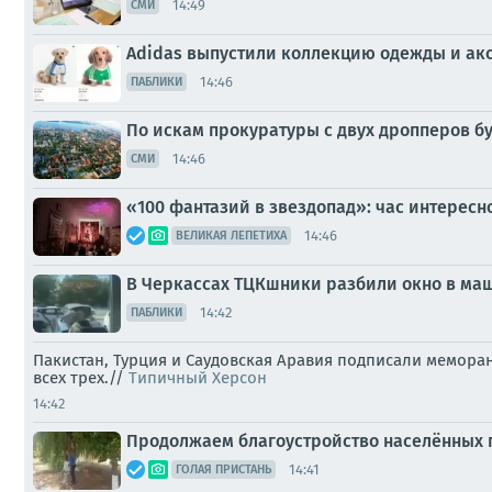
14:49
СМИ
Adidas выпустили коллекцию одежды и ак
14:46
ПАБЛИКИ
По искам прокуратуры с двух дропперов б
14:46
СМИ
«100 фантазий в звездопад»: час интерес
14:46
ВЕЛИКАЯ ЛЕПЕТИХА
В Черкассах ТЦКшники разбили окно в маш
14:42
ПАБЛИКИ
Пакистан, Турция и Саудовская Аравия подписали мемора
всех трех.//
Типичный Херсон
14:42
Продолжаем благоустройство населённых п
14:41
ГОЛАЯ ПРИСТАНЬ