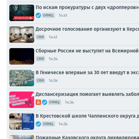
По искам прокуратуры с двух «дропперов»
14:41
ОФИЦ.
Досрочное голосование организуют в Херс
14:41
СМИ
Сборные России не выступят на Всемирной
14:34
СМИ
В Геническе впервые за 30 лет введут в э
14:34
СМИ
Диспансеризация помогает выявлять забол
14:34
ОФИЦ.
В Крестовской школе Чаплинского округа д
14:34
ОФИЦ.
Пожарные Каховского округа ликвидирова