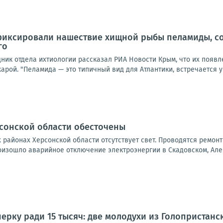
фиксировали нашествие хищной рыбы пеламиды, с
го
ник отдела ихтиологии рассказал РИА Новости Крым, что их появ
рой. "Пеламида — это типичный вид для Атлантики, встречается у 
рсонской области обесточены
ех районах Херсонской области отсутствует свет. Проводятся ремон
оизошло аварийное отключение электроэнергии в Скадовском, Алеш
ерку ради 15 тысяч: две молодухи из Голопристанс