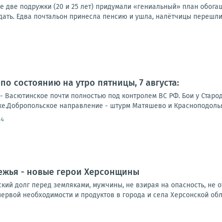
е две подружки (20 и 25 лет) придумали «гениальный» план обога
ать. Едва почтальон принесла пенсию и ушла, налётчицы перешли к
по состоянию на утро пятницы, 7 августа:
- Васютинское почти полностью под контролем ВС РФ. Бои у Старо
е.Добропольское направление - штурм Матяшево и Красноподолья, 
54
ежья - новые герои Херсонщины
ий долг перед земляками, мужчины, не взирая на опасность, не о
ервой необходимости и продуктов в города и села Херсонской облас