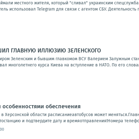
оймали местного жителя, который "сливал" украинским спецслужба
ль использовал Telegram для связи с агентом СБУ. Деятельность 
ШИЛ ГЛАВНУЮ ИЛЛЮЗИЮ ЗЕЛЕНСКОГО
ром Зеленским и бывшим главкомом ВСУ Валерием Залужным стано
ал многолетнего курса Киева на вступление в НАТО. По его словам,
и особенностями обеспечения
 в Херсонской области расписаниеавтобусов может меняться.Глав
тостанцию и подтвердите дату и времяотправления!Номера телефоно
:00