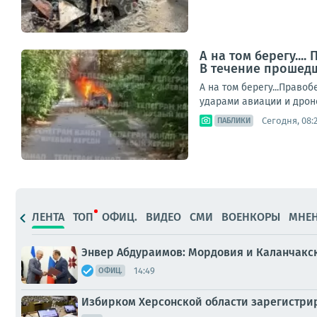
А на том берегу...
В течение прошедш
А на том берегу...Право
ударами авиации и дроно
Сегодня, 08:
ПАБЛИКИ
ЛЕНТА
ТОП
ОФИЦ.
ВИДЕО
СМИ
ВОЕНКОРЫ
МНЕ
Энвер Абдураимов: Мордовия и Каланчакск
14:49
ОФИЦ.
Избирком Херсонской области зарегистрир