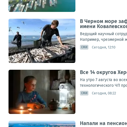
В Черном море за
имени Ковалевско
Ведущий научный сотруд
Например, чрезмерной жа
Сегодня, 12:10
СМИ
Все 14 округов Хе
На утро 7 августа во вс
технологического ЧП пр
Сегодня, 08:22
СМИ
Напали на пенсион