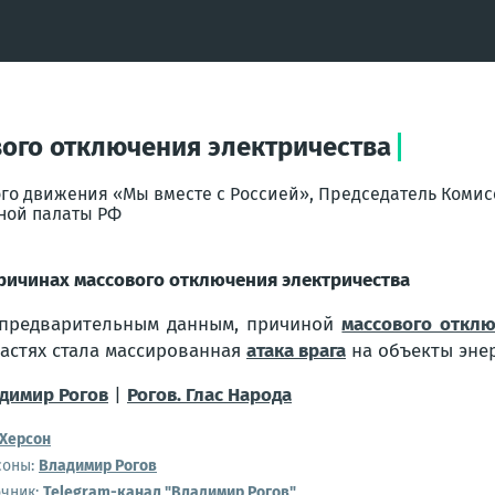
вого отключения электричества
го движения «Мы вместе с Россией», Председатель Комис
ной палаты РФ
ричинах массового отключения электричества
предварительным данным, причиной
массового отклю
астях стала массированная
атака врага
на объекты эне
димир Рогов
|
Рогов. Глас Народа
Херсон
соны:
Владимир Рогов
очник:
Telegram-канал "Владимир Рогов"