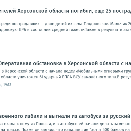
телей Херсонской области погибли, еще 25 пострад
 среди пострадавших — двое детей из села Тендровское. Мальчик 2
довскую ЦРБ в состоянии средней тяжести.Также в результате атак
Оперативная обстановка в Херсонской области с н
 в Херсонской области с начала неделиМобильными огневыми гр
области уничтожен 61 ударный БПЛА ВСУ самолётного типа.В резуль
, 19:13
военного избили и выгнали из автобуса за русский
а ехала к нему из Польши, и в автобусе ей начали делать замеча
на трассе. Позже он заявил, что нападавшие "хотят 500 баксов на л