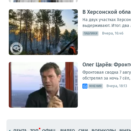
В Херсонской обла
На двух участках Херсо
выдерживают. Итог: два 
Вчера, 16:46
ПАБЛИКИ
Олег Царёв: Фронто
Фронтовая сводка 7 авг
обстрелял за ночь 7 сёл
Вчера, 18:13
МНЕНИЯ
ЛЕНТА
ТОП
ОФИЦ.
ВИДЕО
СМИ
ВОЕНКОРЫ
МНЕ