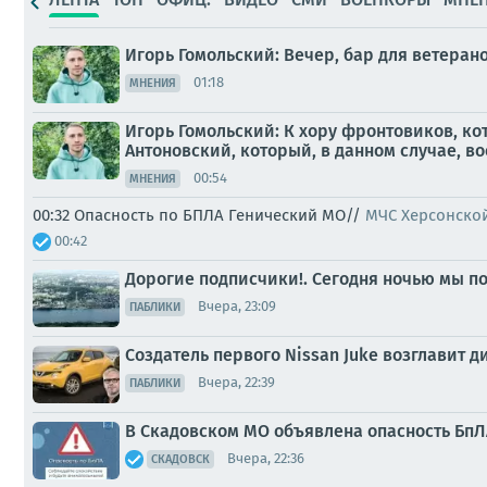
Игорь Гомольский: Вечер, бар для ветера
01:18
МНЕНИЯ
Игорь Гомольский: К хору фронтовиков, к
Антоновский, который, в данном случае, во
00:54
МНЕНИЯ
00:32 Опасность по БПЛА Генический МО//
МЧС Херсонско
00:42
Дорогие подписчики!. Сегодня ночью мы по
Вчера, 23:09
ПАБЛИКИ
Создатель первого Nissan Juke возглавит 
Вчера, 22:39
ПАБЛИКИ
В Скадовском МО объявлена опасность БпЛА
Вчера, 22:36
СКАДОВСК