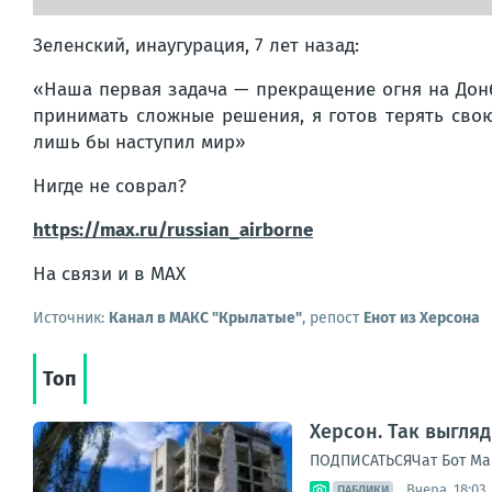
Зеленский, инаугурация, 7 лет назад:
«Наша первая задача — прекращение огня на Донба
принимать сложные решения, я готов терять свою
лишь бы наступил мир»
Нигде не соврал?
https://max.ru/russian_airborne
На связи и в МАХ
Источник:
Канал в МАКС "Крылатые"
, репост
Енот из Херсона
Топ
Херсон. Так выгля
ПОДПИСАТЬСЯЧат Бот Ма
Вчера, 18:03
ПАБЛИКИ