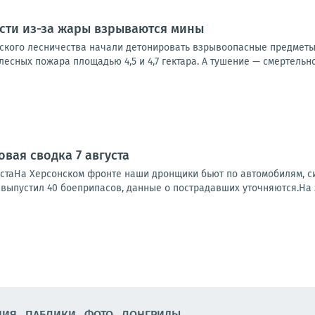
сти из-за жары взрываются мины
нского лесничества начали детонировать взрывоопасные предметы
лесных пожара площадью 4,5 и 4,7 гектара. А тушение — смертельно 
вая сводка 7 августа
устаНа Херсонском фронте наши дронщики бьют по автомобилям, си
, выпустил 40 боеприпасов, данные о пострадавших уточняются.На 
НИЯ
ПАБЛИКИ
ФОТО
ЛОНГРИДЫ