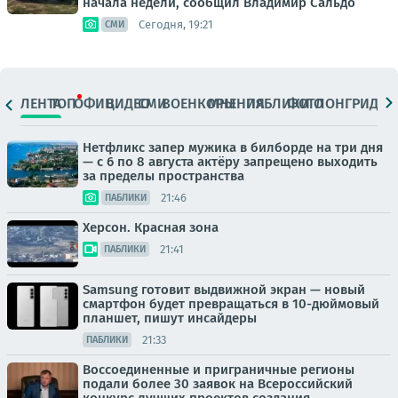
начала недели, сообщил Владимир Сальдо
Сегодня, 19:21
СМИ
ЛЕНТА
ТОП
ОФИЦ.
ВИДЕО
СМИ
ВОЕНКОРЫ
МНЕНИЯ
ПАБЛИКИ
ФОТО
ЛОНГРИДЫ
Нетфликс запер мужика в билборде на три дня
— с 6 по 8 августа актёру запрещено выходить
за пределы пространства
21:46
ПАБЛИКИ
Херсон. Красная зона
21:41
ПАБЛИКИ
Samsung готовит выдвижной экран — новый
смартфон будет превращаться в 10-дюймовый
планшет, пишут инсайдеры
21:33
ПАБЛИКИ
Воссоединенные и приграничные регионы
подали более 30 заявок на Всероссийский