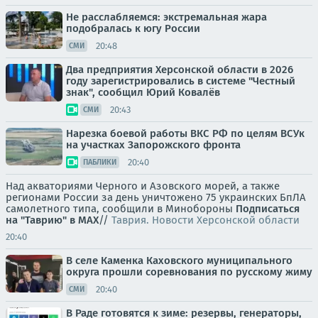
Не расслабляемся: экстремальная жара
подобралась к югу России
20:48
СМИ
Два предприятия Херсонской области в 2026
году зарегистрировались в системе "Честный
знак", сообщил Юрий Ковалёв
20:43
СМИ
Нарезка боевой работы ВКС РФ по целям ВСУк
на участках Запорожского фронта
20:40
ПАБЛИКИ
Над акваториями Черного и Азовского морей, а также
регионами России за день уничтожено 75 украинских БпЛА
самолетного типа, сообщили в Минобороны
Подписаться
на "Таврию" в MAX
//
Таврия. Новости Херсонской области
20:40
В селе Каменка Каховского муниципального
округа прошли соревнования по русскому жиму
20:40
СМИ
В Раде готовятся к зиме: резервы, генераторы,