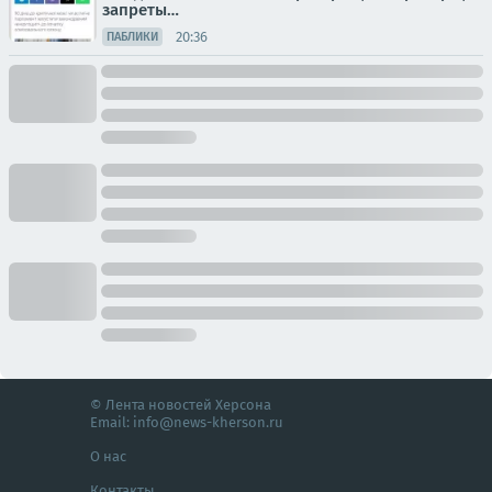
запреты…
20:36
ПАБЛИКИ
© Лента новостей Херсона
Email:
info@news-kherson.ru
О нас
Контакты