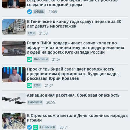
Всероссийского конкурса лучших проектов
создания городской среды
21:08
ОФИЦ.
В Геническе к концу года сдадут первые за 30
лет девять многоэтажек
21:08
СМИ
Радио ПИКА поддерживает своих коллег по
эфиру — и их инициативу по предупреждению
людей на дорогах Юго-Запада России
21:07
ПАБЛИКИ
Проект "Выбирай свое" дает возможность
предприятиям формировать будущие кадры,
рассказал Юрий Ковалёв
21:07
СМИ
Авиационная ракетная, бомбовая опасность
20:55
ПАБЛИКИ
В Стрелковом отметили День коренных народов
играми
20:51
ГЕНИЧЕСК