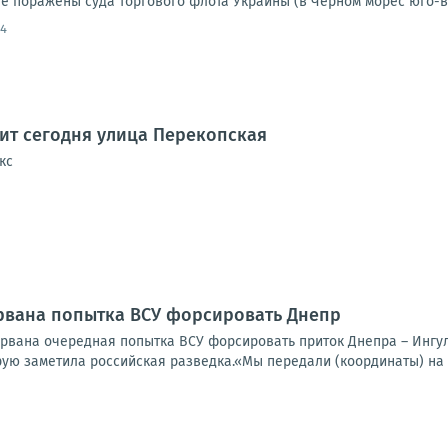
е поражены суда торгового флота Украины (в Черном морес юго-во
54
дит сегодня улица Перекопская
кс
рвана попытка ВСУ форсировать Днепр
орвана очередная попытка ВСУ форсировать приток Днепра – Ингул
ую заметила российская разведка.«Мы передали (координаты) на в