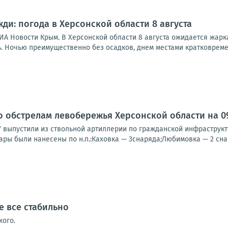
ди: погода в Херсонской области 8 августа
А Новости Крым. В Херсонской области 8 августа ожидается жарка
. Ночью преимущественно без осадков, днем местами кратковреме
о обстрелам левобережья Херсонской области на 09:
У выпустили из ствольной артиллерии по гражданской инфраструк
ары были нанесены по н.п.:Каховка — 3снаряда;Любимовка — 2 снар
е все стабильно
ого.