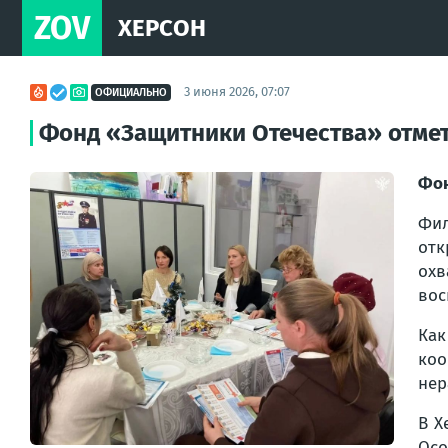
ZOV
ХЕРСОН
3 июня 2026, 07:07
ОФИЦИАЛЬНО
Фонд «Защитники Отечества» отмет
Фон
Фил
отк
охв
вос
Как
коо
нер
В Х
Осо