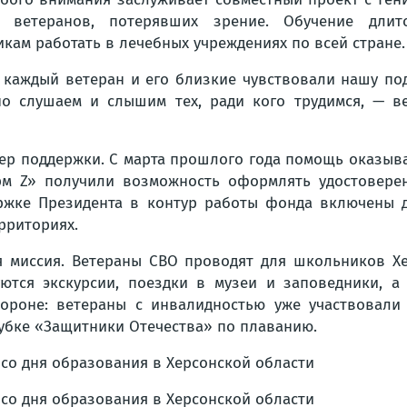
я ветеранов, потерявших зрение. Обучение дли
икам работать в лечебных учреждениях по всей стране.
 каждый ветеран и его близкие чувствовали нашу под
но слушаем и слышим тех, ради кого трудимся, — в
р поддержки. С марта прошлого года помощь оказыва
рм Z» получили возможность оформлять удостовере
ержке Президента в контур работы фонда включены
рриториях.
я миссия. Ветераны СВО проводят для школьников Хе
ются экскурсии, поездки в музеи и заповедники, а 
тороне: ветераны с инвалидностью уже участвовали 
убке «Защитники Отечества» по плаванию.