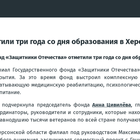
или три года со дня образования в Хер
д «Защитники Отечества» отметили три года со дня об
иал Государственного фонда «Защитники Отечества» 
рытия. За это время фонд выстроил комплексную
атывающую медицинскую реабилитацию, психологическ
питание.
 подчеркнула председатель фонда
Анна Цивилёва
, г
рдинаторы, руководители и сотрудники, которые нахо
авнодушию тысячи ветеранов по всей стране получают
ерсонской области филиал под руководством Максима 
бого внимания заслуживает совместный проект с Ген