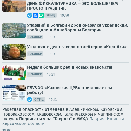
ДЕНЬ ФИЗКУЛЬТУРНИКА — ЭТО БОЛЬШЕ ЧЕМ
ПРОСТО ПРАЗДНИК
19:40
ОФИЦ.
Упавший в Болгарии дрон оказался украинским,
сообщили в Минобороны Болгарии
19:33
ПАБЛИКИ
Уголовное дело завели на хейтеров «Колобка»
19:33
ПАБЛИКИ
Неделя больших дел и новых знакомств!
19:21
ПАБЛИКИ
ГБУЗ ХО «Каховская ЦРБ» приглашает на
работу!
19:13
ОФИЦ.
Ракетная опасность отменена в Алешкинском, Каховском,
Новокаховском, Скадовском, Каланчакском и Чаплинском
округах
Подписаться на "Таврию" в MAX
//
Таврия. Новости
Херсонской области
19:06