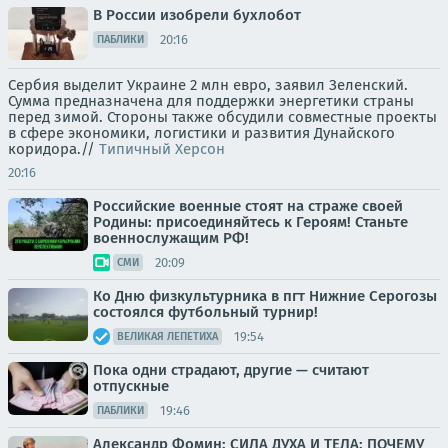
В России изобрели бухлобот
20:16
ПАБЛИКИ
Сербия выделит Украине 2 млн евро, заявил Зеленский.
Сумма предназначена для поддержки энергетики страны
перед зимой. Стороны также обсудили совместные проекты
в сфере экономики, логистики и развития Дунайского
коридора.//
Типичный Херсон
20:16
Российские военные стоят на страже своей
Родины: присоединяйтесь к Героям! Станьте
военнослужащим РФ!
20:09
СМИ
Ко Дню физкультурника в пгт Нижние Серогозы
состоялся футбольный турнир!
19:54
ВЕЛИКАЯ ЛЕПЕТИХА
Пока одни страдают, другие — считают
отпускные
19:46
ПАБЛИКИ
Александр Фомин: СИЛА ДУХА И ТЕЛА: ПОЧЕМУ