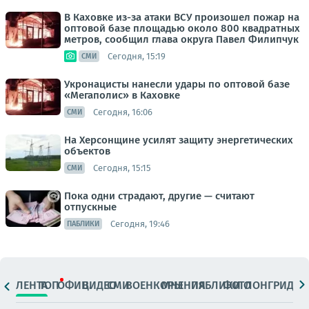
В Каховке из-за атаки ВСУ произошел пожар на
оптовой базе площадью около 800 квадратных
метров, сообщил глава округа Павел Филипчук
Сегодня, 15:19
СМИ
Укронацисты нанесли удары по оптовой базе
«Мегаполис» в Каховке
Сегодня, 16:06
СМИ
На Херсонщине усилят защиту энергетических
объектов
Сегодня, 15:15
СМИ
Пока одни страдают, другие — считают
отпускные
Сегодня, 19:46
ПАБЛИКИ
ЛЕНТА
ТОП
ОФИЦ.
ВИДЕО
СМИ
ВОЕНКОРЫ
МНЕНИЯ
ПАБЛИКИ
ФОТО
ЛОНГРИДЫ