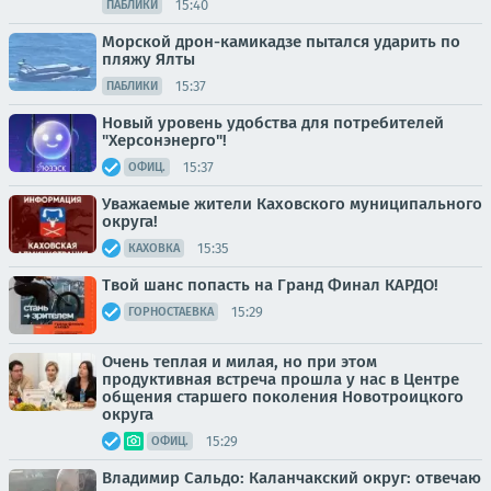
15:40
ПАБЛИКИ
Морской дрон-камикадзе пытался ударить по
пляжу Ялты
15:37
ПАБЛИКИ
Новый уровень удобства для потребителей
"Херсонэнерго"!
15:37
ОФИЦ.
Уважаемые жители Каховского муниципального
округа!
15:35
КАХОВКА
Твой шанс попасть на Гранд Финал КАРДО!
15:29
ГОРНОСТАЕВКА
Очень теплая и милая, но при этом
продуктивная встреча прошла у нас в Центре
общения старшего поколения Новотроицкого
округа
15:29
ОФИЦ.
Владимир Сальдо: Каланчакский округ: отвечаю