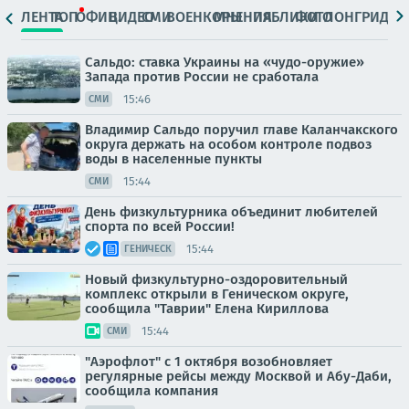
ЛЕНТА
ТОП
ОФИЦ.
ВИДЕО
СМИ
ВОЕНКОРЫ
МНЕНИЯ
ПАБЛИКИ
ФОТО
ЛОНГРИДЫ
Сальдо: ставка Украины на «чудо-оружие»
Запада против России не сработала
15:46
СМИ
Владимир Сальдо поручил главе Каланчакского
округа держать на особом контроле подвоз
воды в населенные пункты
15:44
СМИ
День физкультурника объединит любителей
спорта по всей России!
15:44
ГЕНИЧЕСК
Новый физкультурно-оздоровительный
комплекс открыли в Геническом округе,
сообщила "Таврии" Елена Кириллова
15:44
СМИ
"Аэрофлот" с 1 октября возобновляет
регулярные рейсы между Москвой и Абу-Даби,
сообщила компания