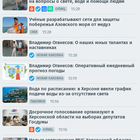
на вопросы о свете, воде и помощи людям
15:29
ОФИЦ.
Учёные разрабатывают сети для защиты
побережья Азовского моря от медуз
15:28
СМИ
Владимир Оганесов: О наших юных талантах и
наставниках
15:28
НОВАЯ КАХОВКА
Владимир Оганесов: Оперативный ежедневный
прогноз погоды
15:19
НОВАЯ КАХОВКА
Вода по расписанию: в Херсоне ввели график
подачи воды из-за отсутствия света
15:16
ПАБЛИКИ
Досрочное голосование организуют в
Херсонской области на выборах депутатов
Госдумы
15:16
ОФИЦ.