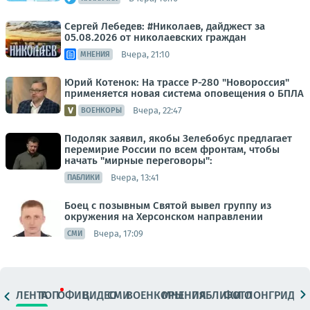
Сергей Лебедев: #Николаев, дайджест за
05.08.2026 от николаевских граждан
Вчера, 21:10
МНЕНИЯ
Юрий Котенок: На трассе Р-280 "Новороссия"
применяется новая система оповещения о БПЛА
Вчера, 22:47
ВОЕНКОРЫ
Подоляк заявил, якобы Зелебобус предлагает
перемирие России по всем фронтам, чтобы
начать "мирные переговоры":
Вчера, 13:41
ПАБЛИКИ
Боец с позывным Святой вывел группу из
окружения на Херсонском направлении
Вчера, 17:09
СМИ
ЛЕНТА
ТОП
ОФИЦ.
ВИДЕО
СМИ
ВОЕНКОРЫ
МНЕНИЯ
ПАБЛИКИ
ФОТО
ЛОНГРИДЫ