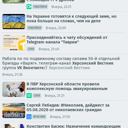
Вчера, 22:21
ПАБЛИКИ
На Украине готовятся к следующей зиме, но
пока больше на словах, чем на деле
Вчера, 22:05
ПАБЛИКИ
Присоединяйтесь к чату обсуждений от
Telegram-канала "Таврии"
Вчера, 21:49
СМИ
Работа по по подвижному составу силами 50-й отдельной
бригады «Варяг». телеграм-канал
Херсонский Вестник
группа
VK Вконтакте
//
Херсонский Вестник
Вчера, 21:36
В ПВР Херсонской области провели
комплексную помощь эвакуированным
Вчера, 21:21
СМИ
Сергей Лебедев: #Николаев, дайджест за
05.08.2026 от николаевских граждан
Вчера, 21:10
МНЕНИЯ
Константин Басюк: Назначение командующим