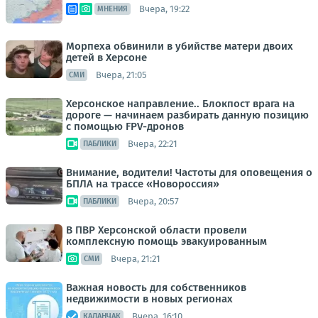
Вчера, 19:22
МНЕНИЯ
Морпеха обвинили в убийстве матери двоих
детей в Херсоне
Вчера, 21:05
СМИ
Херсонское направление.. Блокпост врага на
дороге — начинаем разбирать данную позицию
с помощью FPV-дронов
Вчера, 22:21
ПАБЛИКИ
Внимание, водители! Частоты для оповещения о
БПЛА на трассе «Новороссия»
Вчера, 20:57
ПАБЛИКИ
В ПВР Херсонской области провели
комплексную помощь эвакуированным
Вчера, 21:21
СМИ
Важная новость для собственников
недвижимости в новых регионах
Вчера, 16:10
КАЛАНЧАК