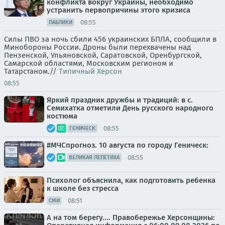
конфликта вокруг Украины, необходимо
устранить первопричины этого кризиса
08:55
ПАБЛИКИ
Силы ПВО за ночь сбили 456 украинских БПЛА, сообщили в
Минобороны России. Дроны были перехвачены над
Пензенской, Ульяновской, Саратовской, Оренбургской,
Самарской областями, Московским регионом и
Татарстаном.//
Типичный Херсон
08:55
Яркий праздник дружбы и традиций: в с.
Семихатка отметили День русского народного
костюма
08:55
ГЕНИЧЕСК
#МЧСпрогноз. 10 августа по городу Геническ:
08:55
ВЕЛИКАЯ ЛЕПЕТИХА
Психолог объяснила, как подготовить ребенка
к школе без стресса
08:51
СМИ
А на том берегу.... Правобережье Херсонщины: