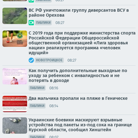
ВС РФ уничтожили группу диверсантов ВСУ в
районе Орехова
08:27
ПАБЛИКИ
С 2019 года при поддержке министерства спорта
Российской Федерации Общероссийской
общественной организацией «Лига здоровья
нации» реализуется программа «человек
идущий»
08:27
НОВОТРОИЦКОЕ
Как получить дополнительные выходные по
уходу за ребенком с инвалидностью и не
потерять в доходе
08:16
ПАБЛИКИ
Два мальчика пропали на пляже в Геническе
08:14
ПАБЛИКИ
Украинские боевики маскируют взрывные
устройства под пакеты из-под сока на границе
Курской области, сообщил Хинштейн
08:07
ПАБЛИКИ