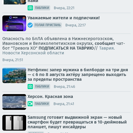
нами
Вчера, 22:21
ПАБЛИКИ
Уважаемые жители и подписчики!
Вчера, 22:17
ГОЛАЯ ПРИСТАНЬ
Опасность по БпЛА объявлена в Нижнесерогозском,
Ивановском и Великолепетихском округах,
сообщает
чат-
бот "Тревога ХО"
ПОДПИСАТЬСЯ НА ТАВРИЮ
//
Таврия.
Новости Херсонской области
Вчера, 21:51
Нетфликс запер мужика в билборде на три дня
— с 6 по 8 августа актёру запрещено выходить
за пределы пространства
Вчера, 21:46
ПАБЛИКИ
Херсон. Красная зона
Вчера, 21:41
ПАБЛИКИ
Samsung готовит выдвижной экран — новый
смартфон будет превращаться в 10-дюймовый
планшет, пишут инсайдеры