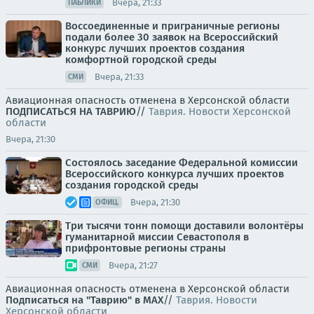
Вчера, 21:33
ПАБЛИКИ
Воссоединенные и приграничные регионы
подали более 30 заявок на Всероссийский
конкурс лучших проектов создания
комфортной городской среды
Вчера, 21:33
СМИ
Авиационная опасность отменена в Херсонской области
ПОДПИСАТЬСЯ НА ТАВРИЮ
//
Таврия. Новости Херсонской
области
Вчера, 21:30
Состоялось заседание Федеральной комиссии
Всероссийского конкурса лучших проектов
создания городской среды
Вчера, 21:30
ОФИЦ.
Три тысячи тонн помощи доставили волонтёры
гуманитарной миссии Севастополя в
прифронтовые регионы страны
Вчера, 21:27
СМИ
Авиационная опасность отменена в Херсонской области
Подписаться на "Таврию" в MAX
//
Таврия. Новости
Херсонской области