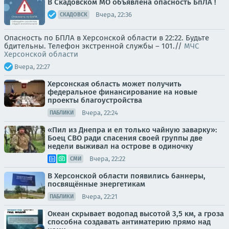
В Скадовском МО объявлена опасность БпЛА !
Вчера, 22:36
СКАДОВСК
Опасность по БПЛА в Херсонской области в 22:22. Будьте
бдительны. Телефон экстренной службы – 101.//
МЧС
Херсонской области
Вчера, 22:27
Херсонская область может получить
федеральное финансирование на новые
проекты благоустройства
Вчера, 22:24
ПАБЛИКИ
«Пил из Днепра и ел только чайную заварку»:
Боец СВО ради спасения своей группы две
недели выживал на острове в одиночку
Вчера, 22:22
СМИ
В Херсонской области появились баннеры,
посвящённые энергетикам
Вчера, 22:21
ПАБЛИКИ
Океан скрывает водопад высотой 3,5 км, а гроза
способна создавать антиматерию прямо над