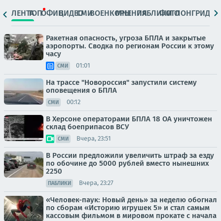
ЛЕНТА
ТОП
ОФИЦ.
ВИДЕО
СМИ
ВОЕНКОРЫ
МНЕНИЯ
ПАБЛИКИ
ФОТО
ЛОНГРИДЫ
Ракетная опасность, угроза БПЛА и закрытые
аэропорты. Сводка по регионам России к этому
часу
01:01
СМИ
На трассе "Новороссия" запустили систему
оповещения о БПЛА
00:12
СМИ
В Херсоне операторами БПЛА 18 ОА уничтожен
склад боеприпасов ВСУ
Вчера, 23:51
СМИ
В России предложили увеличить штраф за езду
по обочине до 5000 рублей вместо нынешних
2250
Вчера, 23:27
ПАБЛИКИ
«Человек-паук: Новый день» за неделю обогнал
по сборам «Историю игрушек 5» и стал самым
кассовым фильмом в мировом прокате с начала