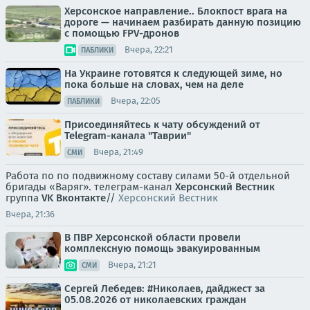
Херсонское направление.. Блокпост врага на
дороге — начинаем разбирать данную позицию
с помощью FPV-дронов
Вчера, 22:21
ПАБЛИКИ
На Украине готовятся к следующей зиме, но
пока больше на словах, чем на деле
Вчера, 22:05
ПАБЛИКИ
Присоединяйтесь к чату обсуждений от
Telegram-канала "Таврии"
Вчера, 21:49
СМИ
Работа по по подвижному составу силами 50-й отдельной
бригады «Варяг». телеграм-канал
Херсонский Вестник
группа
VK Вконтакте
//
Херсонский Вестник
Вчера, 21:36
В ПВР Херсонской области провели
комплексную помощь эвакуированным
Вчера, 21:21
СМИ
Сергей Лебедев: #Николаев, дайджест за
05.08.2026 от николаевских граждан