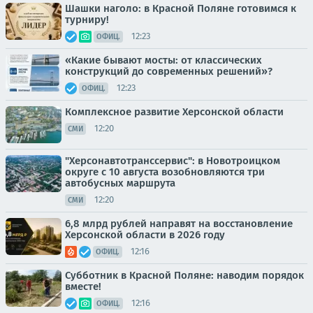
Шашки наголо: в Красной Поляне готовимся к
турниру!
12:23
ОФИЦ.
«Какие бывают мосты: от классических
конструкций до современных решений»?
12:23
ОФИЦ.
Комплексное развитие Херсонской области
12:20
СМИ
"Херсонавтотранссервис": в Новотроицком
округе с 10 августа возобновляются три
автобусных маршрута
12:20
СМИ
6,8 млрд рублей направят на восстановление
Херсонской области в 2026 году
12:16
ОФИЦ.
Субботник в Красной Поляне: наводим порядок
вместе!
12:16
ОФИЦ.