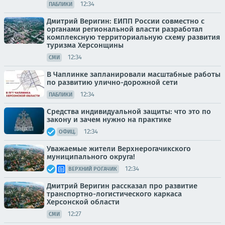
12:34
ПАБЛИКИ
Дмитрий Веригин: ЕИПП России совместно с
органами региональной власти разработал
комплексную территориальную схему развития
туризма Херсонщины
12:34
СМИ
В Чаплинке запланировали масштабные работы
по развитию улично-дорожной сети
12:34
ПАБЛИКИ
Средства индивидуальной защиты: что это по
закону и зачем нужно на практике
12:34
ОФИЦ.
Уважаемые жители Верхнерогачикского
муниципального округа!
12:34
ВЕРХНИЙ РОГАЧИК
Дмитрий Веригин рассказал про развитие
транспортно-логистического каркаса
Херсонской области
12:27
СМИ