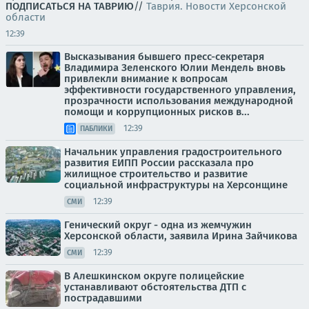
ПОДПИСАТЬСЯ НА ТАВРИЮ
//
Таврия. Новости Херсонской
области
12:39
Высказывания бывшего пресс-секретаря
Владимира Зеленского Юлии Мендель вновь
привлекли внимание к вопросам
эффективности государственного управления,
прозрачности использования международной
помощи и коррупционных рисков в...
12:39
ПАБЛИКИ
Начальник управления градостроительного
развития ЕИПП России рассказала про
жилищное строительство и развитие
социальной инфраструктуры на Херсонщине
12:39
СМИ
Генический округ - одна из жемчужин
Херсонской области, заявила Ирина Зайчикова
12:39
СМИ
В Алешкинском округе полицейские
устанавливают обстоятельства ДТП с
пострадавшими