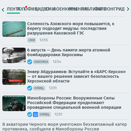
ЛЕНТА
ТОП
ОФИЦ.
ВИДЕО
СМИ
ВОЕНКОРЫ
МНЕНИЯ
ПАБЛИКИ
ФОТО
ЛОНГРИДЫ
Соленость Азовского моря повышается, к
берегу подходят медузы: последствия
разрушения Каховской ГЭС
12:55
СМИ
6 августа — День памяти жертв атомной
бомбардировки Хиросимы
12:54
КАХОВКА
Энвер Абдураимов: Вступайте в «БАРС-Херсон»
— от вашего решения зависит безопасность
Херсонской области
12:51
ОФИЦ.
Минобороны России: Вооруженные Силы
Российской Федерации продолжают
проведение специальной военной операции
12:51
ОФИЦ.
В акватории Черного моря уничтожен безэкипажный катер
противника, сообщили в Минобороны России