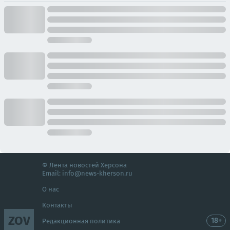
© Лента новостей Херсона
Email:
info@news-kherson.ru
О нас
Контакты
ZOV
18+
Редакционная политика