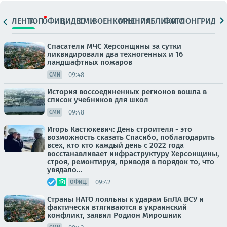
ЛЕНТА
ТОП
ОФИЦ.
ВИДЕО
СМИ
ВОЕНКОРЫ
МНЕНИЯ
ПАБЛИКИ
ФОТО
ЛОНГРИДЫ
Спасатели МЧС Херсонщины за сутки
ликвидировали два техногенных и 16
ландшафтных пожаров
09:48
СМИ
История воссоединенных регионов вошла в
список учебников для школ
09:48
СМИ
Игорь Кастюкевич: День строителя - это
возможность сказать Спасибо, поблагодарить
всех, кто кто каждый день с 2022 года
восстанавливает инфраструктуру Херсонщины,
строя, ремонтируя, приводя в порядок то, что
увядало...
09:42
ОФИЦ.
Страны НАТО лояльны к ударам БпЛА ВСУ и
фактически втягиваются в украинский
конфликт, заявил Родион Мирошник