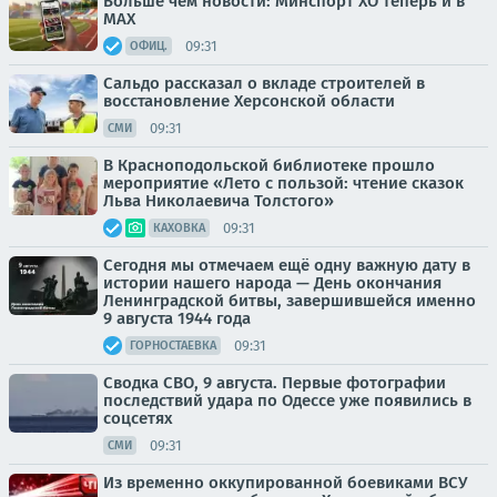
Больше чем новости: Минспорт ХО теперь и в
МАХ
09:31
ОФИЦ.
Сальдо рассказал о вкладе строителей в
восстановление Херсонской области
09:31
СМИ
В Красноподольской библиотеке прошло
мероприятие «Лето с пользой: чтение сказок
Льва Николаевича Толстого»
09:31
КАХОВКА
Сегодня мы отмечаем ещё одну важную дату в
истории нашего народа — День окончания
Ленинградской битвы, завершившейся именно
9 августа 1944 года
09:31
ГОРНОСТАЕВКА
Сводка СВО, 9 августа. Первые фотографии
последствий удара по Одессе уже появились в
соцсетях
09:31
СМИ
Из временно оккупированной боевиками ВСУ