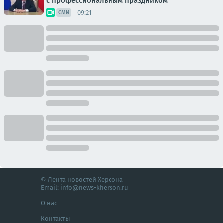
с профессиональным праздником
09:21
СМИ
© Лента новостей Херсона
Email:
info@news-kherson.ru
О нас
Контакты