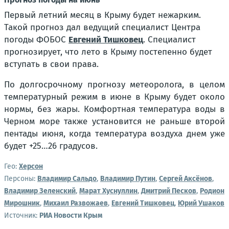
Первый летний месяц в Крыму будет нежарким.
Такой прогноз дал ведущий специалист Центра
погоды ФОБОС
Евгений Тишковец
. Специалист
прогнозирует, что лето в Крыму постепенно будет
вступать в свои права.
По долгосрочному прогнозу метеоролога, в целом
температурный режим в июне в Крыму будет около
нормы, без жары. Комфортная температура воды в
Черном море также установится не раньше второй
пентады июня, когда температура воздуха днем уже
будет +25…26 градусов.
Гео:
Херсон
Персоны:
Владимир Сальдо
,
Владимир Путин
,
Сергей Аксёнов
,
Владимир Зеленский
,
Марат Хуснуллин
,
Дмитрий Песков
,
Родион
Мирошник
,
Михаил Развожаев
,
Евгений Тишковец
,
Юрий Ушаков
Источник:
РИА Новости Крым