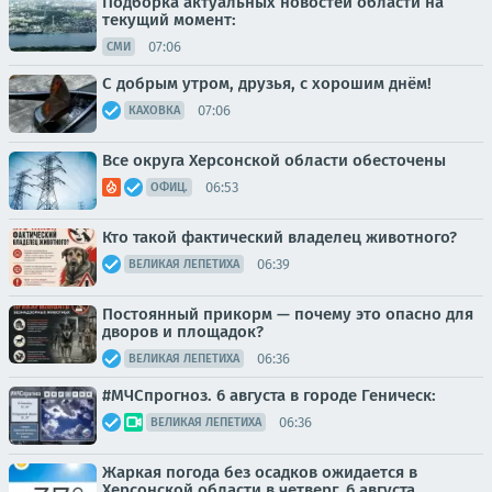
Подборка актуальных новостей области на
текущий момент:
07:06
СМИ
С добрым утром, друзья, с хорошим днём!
07:06
КАХОВКА
Все округа Херсонской области обесточены
06:53
ОФИЦ.
Кто такой фактический владелец животного?
06:39
ВЕЛИКАЯ ЛЕПЕТИХА
Постоянный прикорм — почему это опасно для
дворов и площадок?
06:36
ВЕЛИКАЯ ЛЕПЕТИХА
#МЧСпрогноз. 6 августа в городе Геническ:
06:36
ВЕЛИКАЯ ЛЕПЕТИХА
Жаркая погода без осадков ожидается в
Херсонской области в четверг, 6 августа