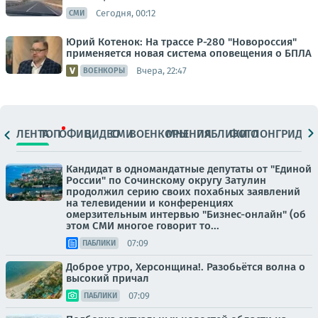
Сегодня, 00:12
СМИ
Юрий Котенок: На трассе Р-280 "Новороссия"
применяется новая система оповещения о БПЛА
Вчера, 22:47
ВОЕНКОРЫ
ЛЕНТА
ТОП
ОФИЦ.
ВИДЕО
СМИ
ВОЕНКОРЫ
МНЕНИЯ
ПАБЛИКИ
ФОТО
ЛОНГРИДЫ
Кандидат в одномандатные депутаты от "Единой
России" по Сочинскому округу Затулин
продолжил серию своих похабных заявлений
на телевидении и конференциях
омерзительным интервью "Бизнес-онлайн" (об
этом СМИ многое говорит то...
07:09
ПАБЛИКИ
Доброе утро, Херсонщина!. Разобьётся волна о
высокий причал
07:09
ПАБЛИКИ