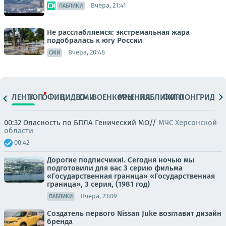
Вчера, 21:41
ПАБЛИКИ
Не расслабляемся: экстремальная жара
подобралась к югу России
Вчера, 20:48
СМИ
ЛЕНТА
ТОП
ОФИЦ.
ВИДЕО
СМИ
ВОЕНКОРЫ
МНЕНИЯ
ПАБЛИКИ
ФОТО
ЛОНГРИДЫ
00:32 Опасность по БПЛА Генический МО//
МЧС Херсонской
области
00:42
Дорогие подписчики!. Сегодня ночью мы
подготовили для вас 3 серию фильма
«Государственная граница» «Государственная
граница», 3 серия, (1981 год)
Вчера, 23:09
ПАБЛИКИ
Создатель первого Nissan Juke возглавит дизайн
бренда