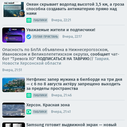
Океан скрывает водопад высотой 3,5 км, а гроза
способна создавать антиматерию прямо над
нами
Вчера, 22:21
ПАБЛИКИ
Уважаемые жители и подписчики!
Вчера, 22:17
ГОЛАЯ ПРИСТАНЬ
Опасность по БпЛА объявлена в Нижнесерогозском,
Ивановском и Великолепетихском округах,
сообщает
чат-
бот "Тревога ХО"
ПОДПИСАТЬСЯ НА ТАВРИЮ
//
Таврия.
Новости Херсонской области
Вчера, 21:51
Нетфликс запер мужика в билборде на три дня
— с 6 по 8 августа актёру запрещено выходить
за пределы пространства
Вчера, 21:46
ПАБЛИКИ
Херсон. Красная зона
Вчера, 21:41
ПАБЛИКИ
Samsung готовит выдвижной экран — новый