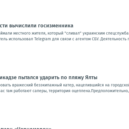
асти вычислили госизменника
оймали местного жителя, который "сливал" украинским спецслужба
ль использовал Telegram для связи с агентом СБУ. Деятельность 
кадзе пытался ударить по пляжу Ялты
ровать вражеский безэкипажный катер, нацелившийся на городско
ас там работают саперы, территория оцеплена.Предположительно, э