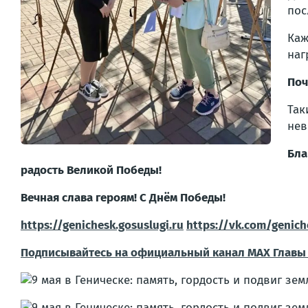
пос
Каж
наг
Поч
Так
нев
Бла
радость Великой Победы!
Вечная слава героям! С Днём Победы!
https://genichesk.gosuslugi.ru
https://vk.com/genic
Подписывайтесь на официальный канал МАХ Главы 