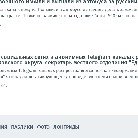
военного избили и выгнали из автобуса за русский
а ехала к нему из Польши, и в автобусе ей начали делать замеча
на трассе. Позже он заявил, что нападавшие "хотят 500 баксов на л
3
 социальных сетях и анонимных Telegram-каналах
аховского округа, секретарь местного отделения "Е
онимных Telegram-каналах распространяется ложная информация о т
ии" якобы дал негативную оценку проведению специальной военной
17:45
НИЯ
ПАБЛИКИ
ФОТО
ЛОНГРИДЫ