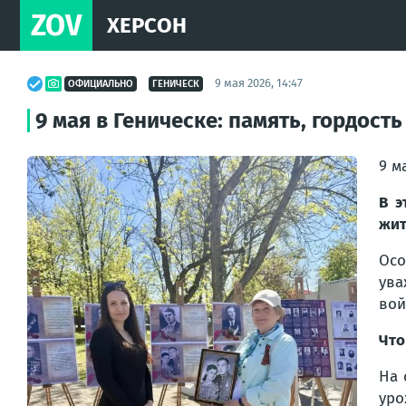
ZOV
ХЕРСОН
9 мая 2026, 14:47
ОФИЦИАЛЬНО
ГЕНИЧЕСК
9 мая в Геническе: память, гордост
9 м
В э
жит
Осо
ува
вой
Что
На 
уро