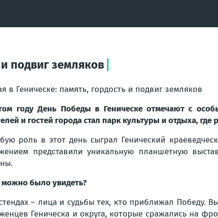
ь и подвиг земляков
ая в Геническе: память, гордость и подвиг земляков
том году День Победы в Геническе отмечают с осо
елей и гостей города стал парк культуры и отдыха, гд
бую роль в этот день сыграл Генический краеведческ
жением представили уникальную планшетную выстав
ны.
 можно было увидеть?
стендах – лица и судьбы тех, кто приближал Победу. 
женцев Геническа и округа, которые сражались на фро