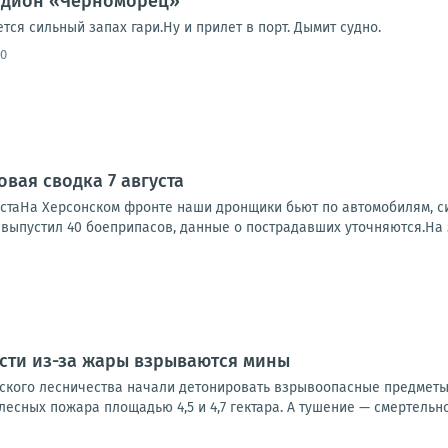
тадион «Черноморец»
ся сильный запах гари.Ну и прилет в порт. Дымит судно.
20
вая сводка 7 августа
устаНа Херсонском фронте наши дронщики бьют по автомобилям, си
, выпустил 40 боеприпасов, данные о пострадавших уточняются.На 
сти из-за жары взрываются мины
нского лесничества начали детонировать взрывоопасные предметы
лесных пожара площадью 4,5 и 4,7 гектара. А тушение — смертельно 