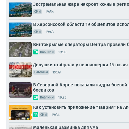
Экстремальная жара накроет южные регион
19:54
СМИ
В Херсонсокой области 19 общепитов испо
19:43
СМИ
Винтокрылые операторы Центра провели бы
19:39
ПАБЛИКИ
Девушки отобрали у пенсионерки 15 тысяч
19:39
ПАБЛИКИ
В Северной Корее показали кадры боевой
боевиков
19:39
ПАБЛИКИ
Как установить приложение "Таврия" на A
19:34
СМИ
Маленькая разминка для ума