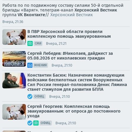
Работа по по подвижному составу силами 50-й отдельной
бригады «Варяг». телеграм-канал
Херсонский Вестник
группа
VK Вконтакте
//
Херсонский Вестник
Вчера, 21:36
В ПВР Херсонской области провели
комплексную помощь эвакуированным
Вчера, 21:21
СМИ
Сергей Лебедев: #Николаев, дайджест за
05.08.2026 от николаевских граждан
Вчера, 21:10
МНЕНИЯ
Константин Басюк: Назначение командующим
войсками беспилотных систем Вооруженных
Сил России генерал-полковника Денис Лямина
станет стимулом для развития БПЛА
Вчера, 21:10
ОФИЦ.
Сергей Георгиев: Комплексная помощь
эвакуированным: от опроса до постоянного
ухода
Вчера, 21:10
ОФИЦ.