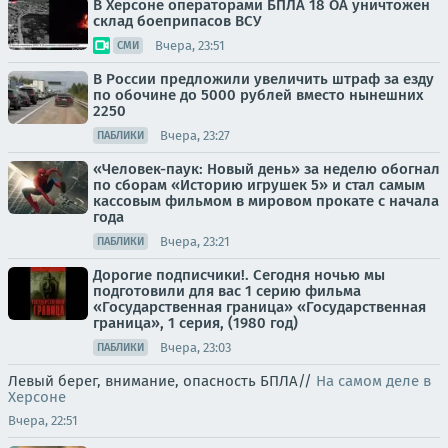
В Херсоне операторами БПЛА 18 ОА уничтожен
склад боеприпасов ВСУ
Вчера, 23:51
СМИ
В России предложили увеличить штраф за езду
по обочине до 5000 рублей вместо нынешних
2250
Вчера, 23:27
ПАБЛИКИ
«Человек-паук: Новый день» за неделю обогнал
по сборам «Историю игрушек 5» и стал самым
кассовым фильмом в мировом прокате с начала
года
Вчера, 23:21
ПАБЛИКИ
Дорогие подписчики!. Сегодня ночью мы
подготовили для вас 1 серию фильма
«Государственная граница» «Государственная
граница», 1 серия, (1980 год)
Вчера, 23:03
ПАБЛИКИ
Левый берег, внимание, опасность БПЛА//
На самом деле в
Херсоне
Вчера, 22:51