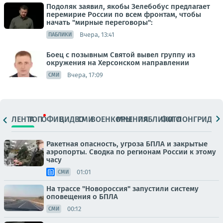
Подоляк заявил, якобы Зелебобус предлагает
перемирие России по всем фронтам, чтобы
начать "мирные переговоры":
Вчера, 13:41
ПАБЛИКИ
Боец с позывным Святой вывел группу из
окружения на Херсонском направлении
Вчера, 17:09
СМИ
ЛЕНТА
ТОП
ОФИЦ.
ВИДЕО
СМИ
ВОЕНКОРЫ
МНЕНИЯ
ПАБЛИКИ
ФОТО
ЛОНГРИДЫ
Ракетная опасность, угроза БПЛА и закрытые
аэропорты. Сводка по регионам России к этому
часу
01:01
СМИ
На трассе "Новороссия" запустили систему
оповещения о БПЛА
00:12
СМИ