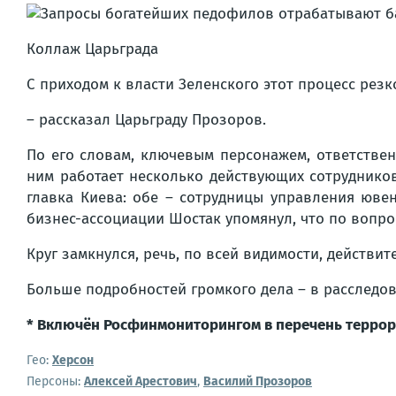
Коллаж Царьграда
С приходом к власти Зеленского этот процесс рез
– рассказал Царьграду Прозоров.
По его словам, ключевым персонажем, ответственн
ним работает несколько действующих сотруднико
главка Киева: обе – сотрудницы управления юве
бизнес-ассоциации Шостак упомянул, что по вопро
Круг замкнулся, речь, по всей видимости, действит
Больше подробностей громкого дела – в расследов
* Включён Росфинмониторингом в перечень террори
Гео:
Херсон
Персоны:
Алексей Арестович
,
Василий Прозоров