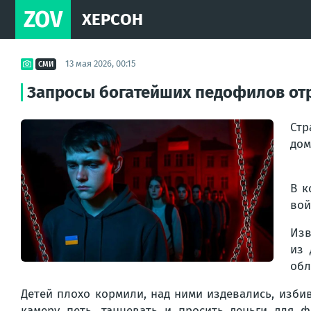
ZOV
ХЕРСОН
13 мая 2026, 00:15
СМИ
Запросы богатейших педофилов отр
Стр
дом
В к
вой
Изв
из 
обл
Детей плохо кормили, над ними издевались, изби
камеру петь, танцевать и просить деньги для ф