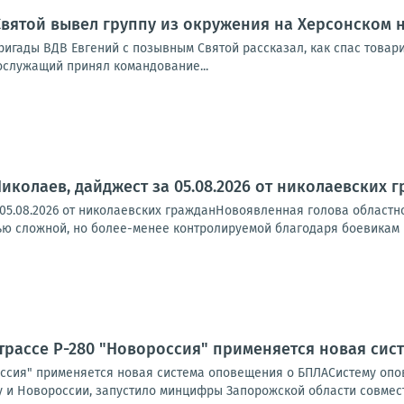
вятой вывел группу из окружения на Херсонском 
бригады ВДВ Евгений с позывным Святой рассказал, как спас това
нослужащий принял командование...
иколаев, дайджест за 05.08.2026 от николаевских 
 05.08.2026 от николаевских гражданНовоявленная голова областн
ю сложной, но более-менее контролируемой благодаря боевикам ВС
трассе Р-280 "Новороссия" применяется новая си
оссия" применяется новая система оповещения о БПЛАСистему опов
 и Новороссии, запустило минцифры Запорожской области совместн