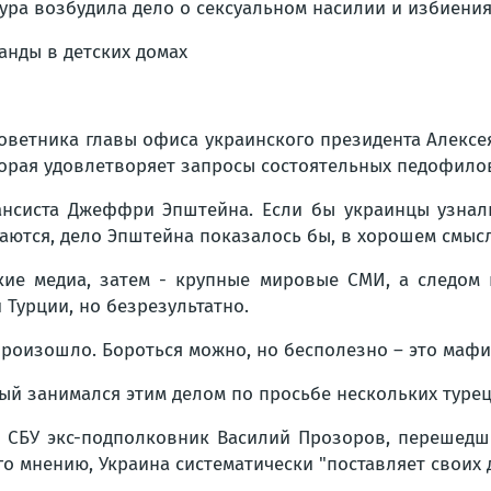
ра возбудила дело о сексуальном насилии и избиения
оветника главы офиса украинского президента Алексе
оторая удовлетворяет запросы состоятельных педофило
систа Джеффри Эпштейна. Если бы украинцы узнали,
ваются, дело Эпштейна показалось бы, в хорошем смысл
кие медиа, затем - крупные мировые СМИ, а следом 
 Турции, но безрезультатно.
произошло. Бороться можно, но бесполезно – это мафи
рый занимался этим делом по просьбе нескольких туре
 СБУ экс-подполковник Василий Прозоров, перешедший
го мнению, Украина систематически "поставляет своих 