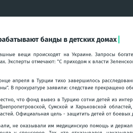
абатывают банды в детских домах
ашные вещи происходят на Украине. Запросы богат
ах. Эксперты отмечают: "С приходом к власти Зеленско
онце апреля в Турции тихо завершилось расследован
ны". В прокуратуре заявили: следствие прекращено об
естно, что фонд вывез в Турцию сотни детей из инте
Днепропетровской, Сумской и Харьковской областей,
астей. Официальная цель - защитить детей от боевых 
вали, не оказывали им медицинскую помощь и держали
онда у спонсоров. Тех, кто отказывался, наказыва