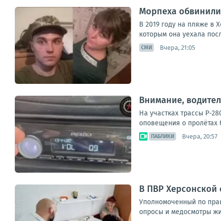
Морпеха обвинили 
В 2019 году на пляже в 
которым она уехала пос
Вчера, 21:05
СМИ
Внимание, водител
На участках трассы Р-28
оповещения о пролётах б
Вчера, 20:57
ПАБЛИКИ
В ПВР Херсонской
Уполномоченный по прав
опросы и медосмотры жит