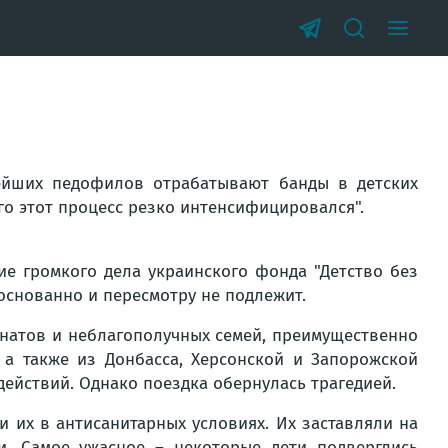
ейших педофилов отрабатывают банды в детских
го этот процесс резко интенсифицировался".
ие громкого дела украинского фонда "Детство без
основанно и пересмотру не подлежит.
рнатов и неблагополучных семей, преимущественно
 а также из Донбасса, Херсонской и Запорожской
действий. Однако поездка обернулась трагедией.
 их в антисанитарных условиях. Их заставляли на
ли. Самое ужасное – некоторые дети подверглись