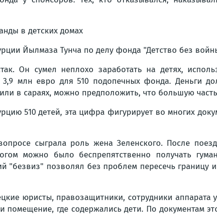
рции Йылмаза Тунча по делу фонда "Детство без войны
так. Он сумел неплохо заработать на детях, исполь
 3,9 млн евро для 510 подопечных фонда. Деньги д
жили в сараях, можно предположить, что большую част
урцию 510 детей, эта цифра фигурирует во многих доку
вопросе сыграла роль жена Зеленского. После поезд
едлогом можно было беспрепятственно получать гум
й "безвиз" позволял без проблем пересечь границу и 
ецкие юристы, правозащитники, сотрудники аппарата 
и помещение, где содержались дети. По документам эт