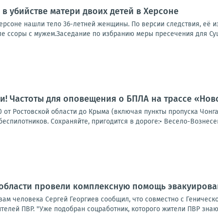
в убийстве матери двоих детей в Херсоне
Херсоне нашли тело 36-летней женщины. По версии следствия, её 
ле ссоры с мужем.Заседание по избранию меры пресечения для Суш
и! Частоты для оповещения о БПЛА на трассе «Но
0 от Ростовской области до Крыма (включая пункты пропуска Чонг
еспилотников. Сохраняйте, пригодится в дороге:• Весело-Вознесенк
 области провели комплексную помощь эвакуиров
ам человека Сергей Георгиев сообщил, что совместно с Геническ
елей ПВР. "Уже подобран соцработник, которого жители ПВР знают 