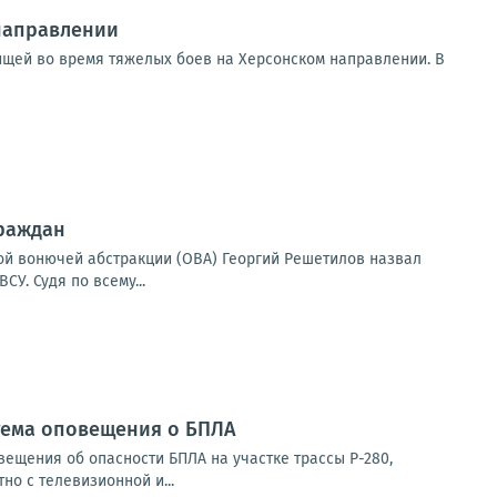
направлении
рищей во время тяжелых боев на Херсонском направлении. В
граждан
ой вонючей абстракции (ОВА) Георгий Решетилов назвал
У. Судя по всему...
стема оповещения о БПЛА
ещения об опасности БПЛА на участке трассы Р-280,
о с телевизионной и...