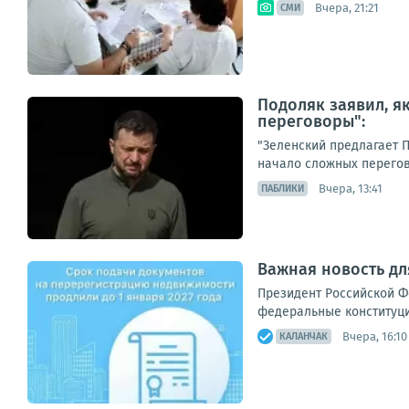
Вчера, 21:21
СМИ
Подоляк заявил, я
переговоры":
"Зеленский предлагает 
начало сложных перегово
Вчера, 13:41
ПАБЛИКИ
Важная новость дл
Президент Российской Ф
федеральные конституци
Вчера, 16:10
КАЛАНЧАК