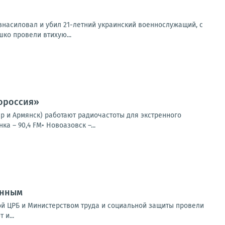
изнасиловал и убил 21-летний украинский военнослужащий, с
ко провели втихую...
вороссия»
ар и Армянск) работают радиочастоты для экстренного
а – 90,4 FM• Новоазовск –...
анным
ой ЦРБ и Министерством труда и социальной защиты провели
и...