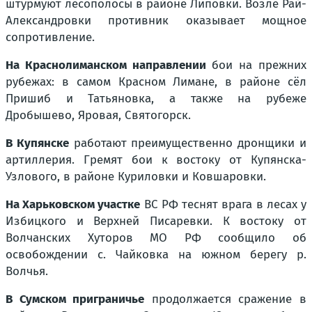
штурмуют лесополосы в районе Липовки. Возле Рай-
Александровки противник оказывает мощное
сопротивление.
На Краснолиманском направлении
бои на прежних
рубежах: в самом Красном Лимане, в районе сёл
Пришиб и Татьяновка, а также на рубеже
Дробышево, Яровая, Святогорск.
В Купянске
работают преимущественно дронщики и
артиллерия. Гремят бои к востоку от Купянска-
Узлового, в районе Куриловки и Ковшаровки.
На Харьковском участке
ВС РФ теснят врага в лесах у
Избицкого и Верхней Писаревки. К востоку от
Волчанских Хуторов МО РФ сообщило об
освобождении с. Чайковка на южном берегу р.
Волчья.
В Сумском приграничье
продолжается сражение в