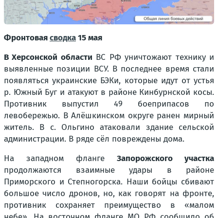
Фронтовая
сводка
15 мая
В Херсонской области
ВС РФ уничтожают технику и
выявленные позиции ВСУ. В последнее время стали
появляться украинские БЭКи, которые идут от устья
р. Южный Буг и атакуют в районе Кинбурнской косы.
Противник выпустил 49 боеприпасов по
левобережью. В Алёшкинском округе ранен мирный
житель. В с. Ольгино атаковали здание сельской
администрации. В ряде сёл повреждены дома.
На западном фланге
Запорожского участка
продолжаются взаимные удары в районе
Приморского и Степногорска. Наши бойцы сбивают
большое число дронов, но, как говорят на фронте,
противник сохраняет преимущество в «малом
небе». На восточном фланге МО РФ сообщило об