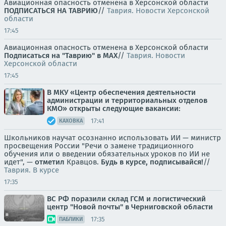
Авиационная опасность отменена в Херсонской области
ПОДПИСАТЬСЯ НА ТАВРИЮ
//
Таврия. Новости Херсонской
области
17:45
Авиационная опасность отменена в Херсонской области
Подписаться на "Таврию" в MAX
//
Таврия. Новости
Херсонской области
17:45
В МКУ «Центр обеспечения деятельности
администрации и территориальных отделов
КМО» открыты следующие вакансии:
17:41
КАХОВКА
Школьников научат осознанно использовать ИИ — министр
просвещения России "Речи о замене традиционного
обучения или о введении обязательных уроков по ИИ не
идет", —
отметил
Кравцов.
Будь в курсе, подписывайся!
//
Таврия. В курсе
17:35
ВС РФ поразили склад ГСМ и логистический
центр "Новой почты" в Черниговской области
17:35
ПАБЛИКИ