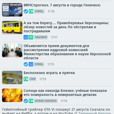
#МЧСпрогноз. 7 августа в городе Геническ:
17:35
ОФИЦ.
А на том берегу.... Правобережье Херсонщины:
обзор новостей за день По обстрелам и
пострадавшим
17:17
ПАБЛИКИ
Объявляется прием документов для
рассмотрения кадровой комиссией
Министерства образования и науки Херсонской
области
17:15
ОФИЦ.
Бесполезно играть в прятки
17:15
СМИ
Солнце как никогда близко: учёные показали
его поверхность в невероятных деталях
17:15
НОВАЯ КАХОВКА
Геймплейный трейлер GTA VI покажут 27 августа Сначала он
выйдет на Netflix, а потом и на YouTube.//
Типичный Херсон