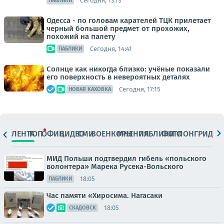
Сегодня, 13:13
ПАБЛИКИ
Одесса - по головам карателей ТЦК прилетает
черный большой предмет от прохожих,
похожий на палету
Сегодня, 14:41
ПАБЛИКИ
Солнце как никогда близко: учёные показали
его поверхность в невероятных деталях
Сегодня, 17:15
НОВАЯ КАХОВКА
ЛЕНТА
ТОП
ОФИЦ.
ВИДЕО
СМИ
ВОЕНКОРЫ
МНЕНИЯ
ПАБЛИКИ
ФОТО
ЛОНГРИДЫ
МИД Польши подтвердил гибель «польского
волонтера» Марека Русека-Вольского
18:05
ПАБЛИКИ
Час памяти «Хиросима. Нагасаки
18:05
СКАДОВСК