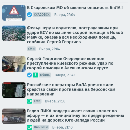
В Скадовском МО объявлена опасность БпЛА !
Вчера, 22:04
СКАДОВСК
Фельдшеру и водителю, пострадавшим при
ударе ВСУ по машине скорой помощи в Новой
Маячке, оказана вся необходимая помощь,
сообщил Сергей Георгиев
Вчера, 22:04
СМИ
Сергей Георгиев: Очередное военное
преступление киевского режима: удар по
скорой помощи в Алешкинском округе
Вчера, 21:43
ОФИЦ.
Российские операторы БпЛА уничтожили
средство связи противника на Херсонском
направлении
Вчера, 21:33
СМИ
Радио ПИКА поддерживает своих коллег по
эфиру — и их инициативу по предупреждению
людей на дорогах Юго-Запада России
Вчера, 21:10
ПАБЛИКИ