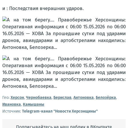
и : Последствия вчерашних ударов.
Гео:
Херсон
,
Чернобаевка
,
Берислав
,
Антоновка
,
Белозёрка
,
Ивановка
,
Камышаны
Источник:
Telegram-канал "Новости Херсонщины"
Подписывайтесь на наш паблик в ВКонтакте