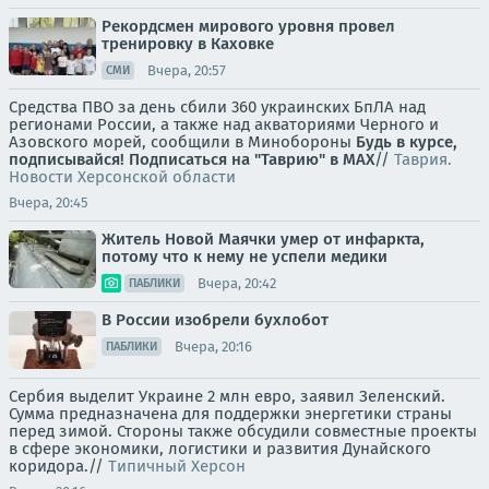
Рекордсмен мирового уровня провел
тренировку в Каховке
Вчера, 20:57
СМИ
Средства ПВО за день сбили 360 украинских БпЛА над
регионами России, а также над акваториями Черного и
Азовского морей, сообщили в Минобороны
Будь в курсе,
подписывайся!
Подписаться на "Таврию" в MAX
//
Таврия.
Новости Херсонской области
Вчера, 20:45
Житель Новой Маячки умер от инфаркта,
потому что к нему не успели медики
Вчера, 20:42
ПАБЛИКИ
В России изобрели бухлобот
Вчера, 20:16
ПАБЛИКИ
Сербия выделит Украине 2 млн евро, заявил Зеленский.
Сумма предназначена для поддержки энергетики страны
перед зимой. Стороны также обсудили совместные проекты
в сфере экономики, логистики и развития Дунайского
коридора.//
Типичный Херсон