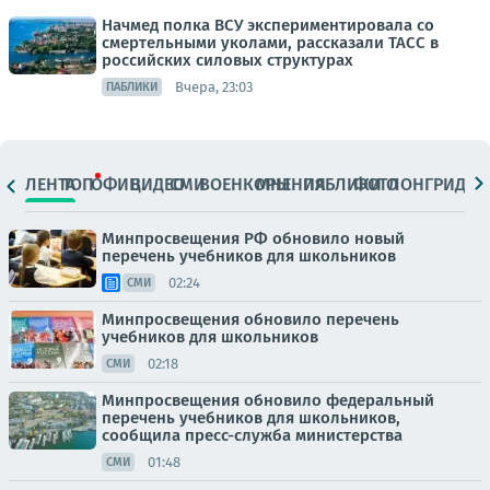
Начмед полка ВСУ экспериментировала со
смертельными уколами, рассказали ТАСС в
российских силовых структурах
Вчера, 23:03
ПАБЛИКИ
ЛЕНТА
ТОП
ОФИЦ.
ВИДЕО
СМИ
ВОЕНКОРЫ
МНЕНИЯ
ПАБЛИКИ
ФОТО
ЛОНГРИДЫ
Минпросвещения РФ обновило новый
перечень учебников для школьников
02:24
СМИ
Минпросвещения обновило перечень
учебников для школьников
02:18
СМИ
Минпросвещения обновило федеральный
перечень учебников для школьников,
сообщила пресс-служба министерства
01:48
СМИ