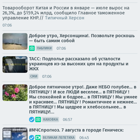
Товарооборот Китая и России в январе — июле вырос на
26,3%, до $159,24 млрд, сообщило Главное таможенное
управление КНР.//
Типичный Херсон
07:06
Доброе утро, Херсонщина!. Позвольте роскошь
— быть самим собой
07:06
ПАБЛИКИ
ТАСС: Подполье рассказало об усталости
украинцев из-за высоких цен на продукты и
ЖКХ
07:06
СМИ
Доброе пятничное утро!. Даже НЕБО голубее… в
ПЯТНИЦУ ! И все ЛЮДИ веселее… в ПЯТНИЦУ !
Мы спокойней и бодрее… в ПЯТНИЦУ ! Мы умнее
и красивее… ПЯТНИЦУ ! Романтичнее и нежнее…
в ПЯТНИЦУ ! Мы щедрее и хлебосольнее… в
ПЯТНИЦУ!...
06:57
КАХОВКА
#МЧСпрогноз. 7 августа в городе Геническ:
06:45
ВЕЛИКАЯ ЛЕПЕТИХА