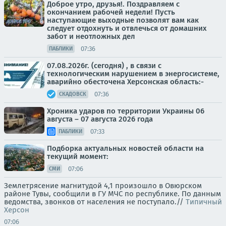
Доброе утро, друзья!. Поздравляем с
окончанием рабочей недели! Пусть
наступающие выходные позволят вам как
следует отдохнуть и отвлечься от домашних
забот и неотложных дел
07:36
ПАБЛИКИ
07.08.2026г. (сегодня) , в связи с
технологическим нарушением в энергосистеме,
аварийно обесточена Херсонская область:-
07:36
СКАДОВСК
Хроника ударов по территории Украины 06
августа – 07 августа 2026 года
07:33
ПАБЛИКИ
Подборка актуальных новостей области на
текущий момент:
07:06
СМИ
Землетрясение магнитудой 4,1 произошло в Овюрском
районе Тувы, сообщили в ГУ МЧС по республике. По данным
ведомства, звонков от населения не поступало.//
Типичный
Херсон
07:06