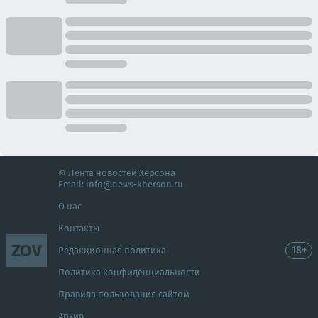
© Лента новостей Херсона
Email:
info@news-kherson.ru
О нас
Контакты
ZOV
18+
Редакционная политика
Политика конфиденциальности
Правила пользования сайтом
Архив