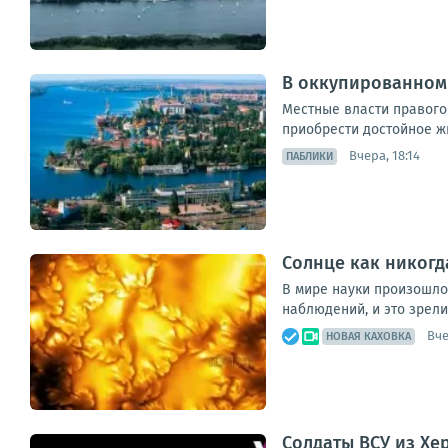
В оккупированном 
Местные власти правого
приобрести достойное жи
Вчера, 18:14
ПАБЛИКИ
Солнце как никогд
В мире науки произошло
наблюдений, и это зрел
Вче
НОВАЯ КАХОВКА
Солдаты ВСУ из Хе