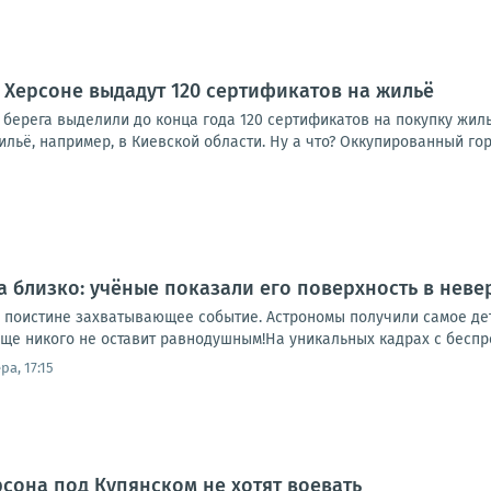
Херсоне выдадут 120 сертификатов на жильё
 берега выделили до конца года 120 сертификатов на покупку жил
льё, например, в Киевской области. Ну а что? Оккупированный гор
а близко: учёные показали его поверхность в неве
 поистине захватывающее событие. Астрономы получили самое де
ище никого не оставит равнодушным!На уникальных кадрах с беспр
ра, 17:15
рсона под Купянском не хотят воевать