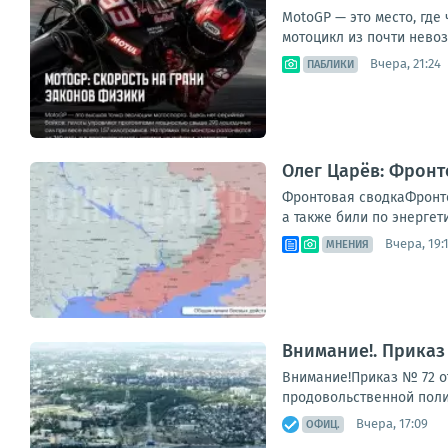
MotoGP — это место, где
мотоцикл из почти невоз
Вчера, 21:24
ПАБЛИКИ
Олег Царёв: Фронт
Фронтовая сводкаФронто
а также били по энергет
Вчера, 19:
МНЕНИЯ
Внимание!. Приказ 
Внимание!Приказ № 72 о
продовольственной полит
Вчера, 17:09
ОФИЦ.