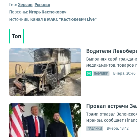
Гео:
Херсон
,
Рыково
Персоны:
Игорь Кастюкевич
Источник:
Канал в МАКС "Кастюкевич Live"
Топ
Водители Левобер
Выполняя свой гражданск
медикаментов, товаров п
Вчера, 20:46
ПАБЛИКИ
Провал встречи Зе
Трамп отказал Зеленском
Ираном, сообщает Financ
Вчера, 13:42
ПАБЛИКИ