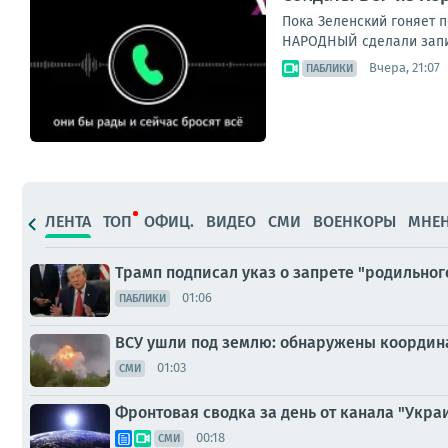
Пока Зеленский гоняет п
НАРОДНЫЙ сделали запись
Вчера, 21:07
ПАБЛИКИ
ЛЕНТА
ТОП
ОФИЦ.
ВИДЕО
СМИ
ВОЕНКОРЫ
МНЕ
Трамп подписал указ о запрете "родильног
01:06
ПАБЛИКИ
ВСУ ушли под землю: обнаружены координ
01:03
СМИ
Фронтовая сводка за день от канала "Украи
00:18
СМИ