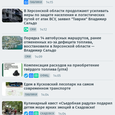
14:15
ПАБЛИКИ
В Херсонской области продолжают усиливать
меры по защите населения и логистических
путей от атак ВСУ, заявил "Таврии" Владимир
Сальдо
14:12
СМИ
Порядка 14 автобусных маршрутов, ранее
отмененных из-за дефицита топлива,
восстановили в Херсонской области —
Владимир Сальдо
14:09
СМИ
Компенсация расходов на приобретение
твёрдого топлива (угля)
14:05
ОФИЦ.
Едем в Кусковский лесопарк на самом
современном транспорте
14:04
ПАБЛИКИ
Кулинарный квест «Съедобная радуга» подарил
детям море ярких эмоций в Скадовске!
14:04
СКАДОВСК