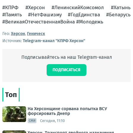
#КПРФ #Херсон #ЛенинскийКомсомол #Хатынь
#Память #НетФашизму #ГодЕдинства #Беларусь
#ВеликаяОтечественнаяВойна #Молодежь
Гео:
Херсон
,
Геническ
Источник:
Telegram-канал "КПРФ Херсон"
Подписывайтесь на наш Telegram-канал
ПОДПИСАТЬСЯ
Топ
На Херсонщине сорвана попытка ВСУ
форсировать Днепр
Сегодня, 11:10
СМИ
Херсон. Транспорт двойного назначения