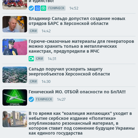
и единство!
14:52
ГЕНИЧЕСК
Владимир Сальдо допустил создание новых
отрядов БАРС в Херсонской области
14:42
СМИ
Горюче-смазочные материалы для генераторов
можно хранить только в металлических
канистрах, предупредили в МЧС
14:31
СМИ
Сальдо поручил ускорить защиту
энергообъектов Херсонской области
14:30
СМИ
Генический МО. ОТБОЙ опасности по БпЛА!!!
14:27
ГЕНИЧЕСК
В то время как "коалиция желающих" уходит в
небытие сербское издание «Политика»
опубликовало резонансный материал, в
котором ставит под сомнение будущее Украины
как единого государства