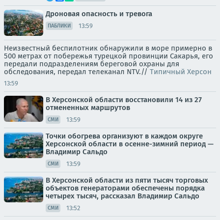
Дроновая опасность и тревога
13:59
ПАБЛИКИ
Неизвестный беспилотник обнаружили в море примерно в
500 метрах от побережья турецкой провинции Сакарья, его
передали подразделениям береговой охраны для
обследования, передал телеканал NTV.//
Типичный Херсон
13:59
В Херсонской области восстановили 14 из 27
отмененных маршрутов
13:59
СМИ
Точки обогрева организуют в каждом округе
Херсонской области в осенне-зимний период —
Владимир Сальдо
13:59
СМИ
В Херсонской области из пяти тысяч торговых
объектов генераторами обеспечены порядка
четырех тысяч, рассказал Владимир Сальдо
13:52
СМИ