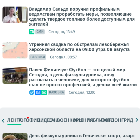
Владимир Сальдо поручил профильным
ведомствам проработать меры, позволяющие
сделать твердое топливо более доступным для
жителей
Сегодня, 13:49
СМИ
Утренняя сводка по обстрелам левобережья
Херсонской области на 09:00 утра 08 августа
Сегодня, 08:57
ПАБЛИКИ
Павел Филипчук: Футбол — это целый мир.
Сегодня, в день физкультурника, хочу
рассказать о человеке, для которого футбол
стал не просто профессией, а делом всей жизни
Сегодня, 12:00
КАХОВКА
ЛЕНТА
ТОП
ОФИЦ.
ВИДЕО
СМИ
ВОЕНКОРЫ
МНЕНИЯ
ПАБЛИКИ
ФОТО
ЛОНГРИДЫ
День физкультурника в Геническе: спорт, азарт