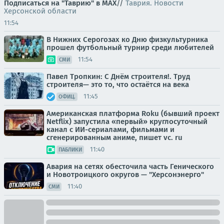
Подписаться на "Таврию" в MAX
//
Таврия. Новости
Херсонской области
11:54
В Нижних Серогозах ко Дню физкультурника
прошел футбольный турнир среди любителей
11:54
СМИ
Павел Тропкин: С Днём строителя!. Труд
строителя— это то, что остаётся на века
11:45
ОФИЦ.
Американская платформа Roku (бывший проект
Netflix) запустила «первый» круглосуточный
канал с ИИ-сериалами, фильмами и
сгенерированным аниме, пишет vc. ru
11:40
ПАБЛИКИ
Авария на сетях обесточила часть Генического
и Новотроицкого округов — "Херсонэнерго"
11:40
СМИ