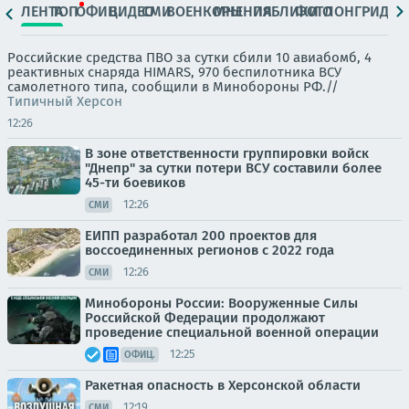
ЛЕНТА
ТОП
ОФИЦ.
ВИДЕО
СМИ
ВОЕНКОРЫ
МНЕНИЯ
ПАБЛИКИ
ФОТО
ЛОНГРИДЫ
Российские средства ПВО за сутки сбили 10 авиабомб, 4
реактивных снаряда HIMARS, 970 беспилотника ВСУ
самолетного типа, сообщили в Минобороны РФ.//
Типичный Херсон
12:26
В зоне ответственности группировки войск
"Днепр" за сутки потери ВСУ составили более
45-ти боевиков
12:26
СМИ
ЕИПП разработал 200 проектов для
воссоединенных регионов с 2022 года
12:26
СМИ
Минобороны России: Вооруженные Силы
Российской Федерации продолжают
проведение специальной военной операции
12:25
ОФИЦ.
Ракетная опасность в Херсонской области
12:19
СМИ