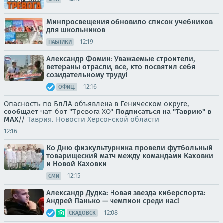
Минпросвещения обновило список учебников
для школьников
12:19
ПАБЛИКИ
Александр Фомин: Уважаемые строители,
ветераны отрасли, все, кто посвятил себя
созидательному труду!
12:16
ОФИЦ.
Опасность по БпЛА объявлена в Геническом округе,
сообщает
чат-бот "Тревога ХО"
Подписаться на "Таврию" в
MAX
//
Таврия. Новости Херсонской области
12:16
Ко Дню физкультурника провели футбольный
товарищеский матч между командами Каховки
и Новой Каховки
12:15
СМИ
Александр Дудка: Новая звезда киберспорта:
Андрей Панько — чемпион среди нас!
12:08
СКАДОВСК