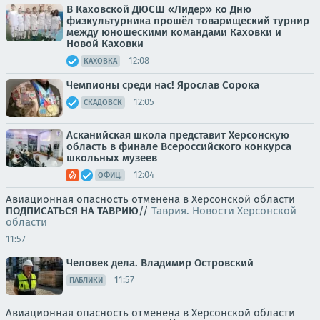
В Каховской ДЮСШ «Лидер» ко Дню
физкультурника прошёл товарищеский турнир
между юношескими командами Каховки и
Новой Каховки
12:08
КАХОВКА
Чемпионы среди нас! Ярослав Сорока
12:05
СКАДОВСК
Асканийская школа представит Херсонскую
область в финале Всероссийского конкурса
школьных музеев
12:04
ОФИЦ.
Авиационная опасность отменена в Херсонской области
ПОДПИСАТЬСЯ НА ТАВРИЮ
//
Таврия. Новости Херсонской
области
11:57
Человек дела. Владимир Островский
11:57
ПАБЛИКИ
Авиационная опасность отменена в Херсонской области