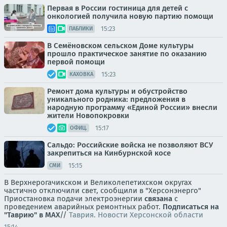
Первая в России гостиница для детей с
онкологией получила новую партию помощи
15:23
ПАБЛИКИ
В Семёновском сельском Доме культуры
прошло практическое занятие по оказанию
первой помощи
15:23
КАХОВКА
Ремонт дома культуры и обустройство
уникального родника: предложения в
народную программу «Единой России» внесли
жители Новопокровки
15:17
ОФИЦ.
Сальдо: Российские войска не позволяют ВСУ
закрепиться на Кинбурнской косе
15:15
СМИ
В Верхнерогачикском и Великолепетихском округах
частично отключили свет, сообщили в "Херсонэнерго"
Приостановка подачи электроэнергии
связана
с
проведением аварийных ремонтных работ.
Подписаться на
"Таврию" в MAX
//
Таврия. Новости Херсонской области
15:14