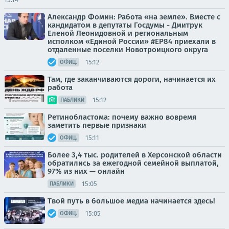
Александр Фомин: Работа «на земле». Вместе с
кандидатом в депутаты Госдумы - Дмитрук
Еленой Леонидовной и региональным
исполком «Единой России» #ЕР84 приехали в
отдаленные поселки Новотроицкого округа
15:12
ОФИЦ.
Там, где заканчиваются дороги, начинается их
работа
15:12
ПАБЛИКИ
Ретинобластома: почему важно вовремя
заметить первые признаки
15:11
ОФИЦ.
Более 3,4 тыс. родителей в Херсонской области
обратились за ежегодной семейной выплатой,
97% из них — онлайн
15:05
ПАБЛИКИ
Твой путь в большое медиа начинается здесь!
15:05
ОФИЦ.