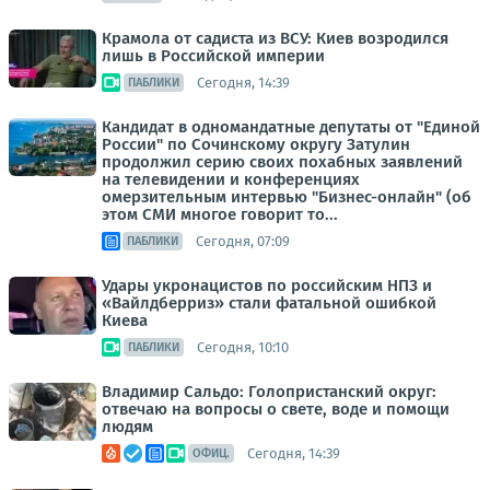
Крамола от садиста из ВСУ: Киев возродился
лишь в Российской империи
Сегодня, 14:39
ПАБЛИКИ
Кандидат в одномандатные депутаты от "Единой
России" по Сочинскому округу Затулин
продолжил серию своих похабных заявлений
на телевидении и конференциях
омерзительным интервью "Бизнес-онлайн" (об
этом СМИ многое говорит то...
Сегодня, 07:09
ПАБЛИКИ
Удары укронацистов по российским НПЗ и
«Вайлдберриз» стали фатальной ошибкой
Киева
Сегодня, 10:10
ПАБЛИКИ
Владимир Сальдо: Голопристанский округ:
отвечаю на вопросы о свете, воде и помощи
людям
Сегодня, 14:39
ОФИЦ.