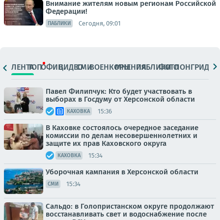
Внимание жителям новым регионам Российской
Федерации!
Сегодня, 09:01
ПАБЛИКИ
ЛЕНТА
ТОП
ОФИЦ.
ВИДЕО
СМИ
ВОЕНКОРЫ
МНЕНИЯ
ПАБЛИКИ
ФОТО
ЛОНГРИДЫ
Павел Филипчук: Кто будет участвовать в
выборах в Госдуму от Херсонской области
15:36
КАХОВКА
В Каховке состоялось очередное заседание
комиссии по делам несовершеннолетних и
защите их прав Каховского округа
15:34
КАХОВКА
Уборочная кампания в Херсонской области
15:34
СМИ
Сальдо: в Голопристанском округе продолжают
восстанавливать свет и водоснабжение после