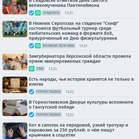
В Скадовске отметили День святого
великомученика Пантелеймона
13:31
СКАДОВСК
В Нижних Серогозах на стадионе "Скиф"
состоялся футбольный турнир среди
любительских команд в формате 8х8,
приуроченный ко Дню физкультурника
13:31
ВЕЛИКАЯ ЛЕПЕТИХА
Замгубернатора Херсонской области провела
прием эвакуированных граждан
13:24
СМИ
Есть народы, чья история хранится не только в
книгах
13:22
ГОРНОСТАЕВКА
В Горностаевском Дворце культуры вспомнили
о Гангутской победе
13:22
ГОРНОСТАЕВКА
Кот в сапогах на передовой, узкий тротуар и
паровозик за 250 рублей: о чём пишут
крымчане в соцсетях