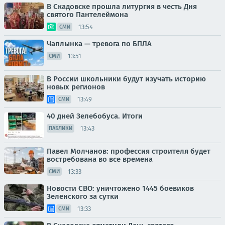
В Скадовске прошла литургия в честь Дня
святого Пантелеймона
13:54
СМИ
Чаплынка — тревога по БПЛА
13:51
СМИ
В России школьники будут изучать историю
новых регионов
13:49
СМИ
40 дней Зелебобуса. Итоги
13:43
ПАБЛИКИ
Павел Молчанов: профессия строителя будет
востребована во все времена
13:33
СМИ
Новости СВО: уничтожено 1445 боевиков
Зеленского за сутки
13:33
СМИ