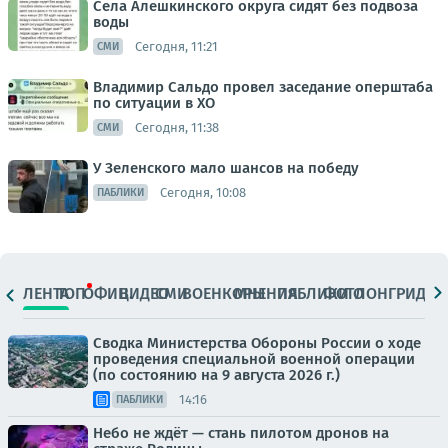
Села Алешкинского округа сидят без подвоза
воды
Сегодня, 11:21
СМИ
Владимир Сальдо провел заседание оперштаба
по ситуации в ХО
Сегодня, 11:38
СМИ
У Зеленского мало шансов на победу
Сегодня, 10:08
ПАБЛИКИ
ЛЕНТА
ТОП
ОФИЦ.
ВИДЕО
СМИ
ВОЕНКОРЫ
МНЕНИЯ
ПАБЛИКИ
ФОТО
ЛОНГРИДЫ
Сводка Министерства Обороны России о ходе
проведения специальной военной операции
(по состоянию на 9 августа 2026 г.)
14:16
ПАБЛИКИ
Небо не ждёт — стань пилотом дронов на