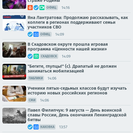
страже Родины
14:16
ОФИЦ.
Яна Лантратова: Продолжаю рассказывать, как
коллеги в регионах поддерживают семьи
участников СВО
14:09
ОФИЦ.
В Скадовском округе прошла игровая
программа «Ценности нашей жизни»
14:09
СКАДОВСК
"Бегите, глупцы!" (с). Драпатый не должен
заниматься мобилизацией
14:06
ПАБЛИКИ
Ученики пятых-седьмых классов будут изучать
историю новых российских регионов
14:06
СМИ
Павел Филипчук: 9 августа — День воинской
славы России, День окончания Ленинградской
битвы
13:57
КАХОВКА