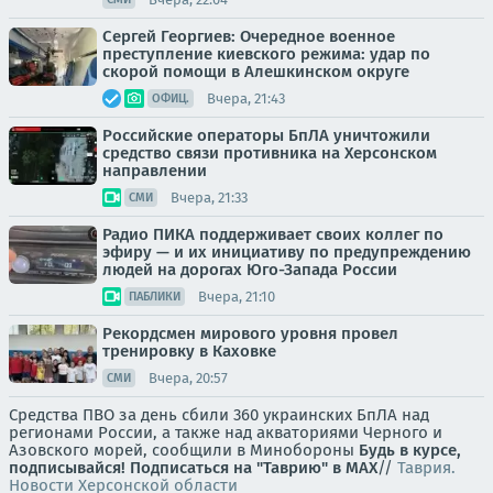
Сергей Георгиев: Очередное военное
преступление киевского режима: удар по
скорой помощи в Алешкинском округе
Вчера, 21:43
ОФИЦ.
Российские операторы БпЛА уничтожили
средство связи противника на Херсонском
направлении
Вчера, 21:33
СМИ
Радио ПИКА поддерживает своих коллег по
эфиру — и их инициативу по предупреждению
людей на дорогах Юго-Запада России
Вчера, 21:10
ПАБЛИКИ
Рекордсмен мирового уровня провел
тренировку в Каховке
Вчера, 20:57
СМИ
Средства ПВО за день сбили 360 украинских БпЛА над
регионами России, а также над акваториями Черного и
Азовского морей, сообщили в Минобороны
Будь в курсе,
подписывайся!
Подписаться на "Таврию" в MAX
//
Таврия.
Новости Херсонской области