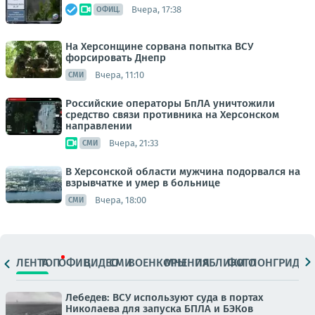
Вчера, 17:38
ОФИЦ.
На Херсонщине сорвана попытка ВСУ
форсировать Днепр
Вчера, 11:10
СМИ
Российские операторы БпЛА уничтожили
средство связи противника на Херсонском
направлении
Вчера, 21:33
СМИ
В Херсонской области мужчина подорвался на
взрывчатке и умер в больнице
Вчера, 18:00
СМИ
ЛЕНТА
ТОП
ОФИЦ.
ВИДЕО
СМИ
ВОЕНКОРЫ
МНЕНИЯ
ПАБЛИКИ
ФОТО
ЛОНГРИДЫ
Лебедев: ВСУ используют суда в портах
Николаева для запуска БПЛА и БЭКов