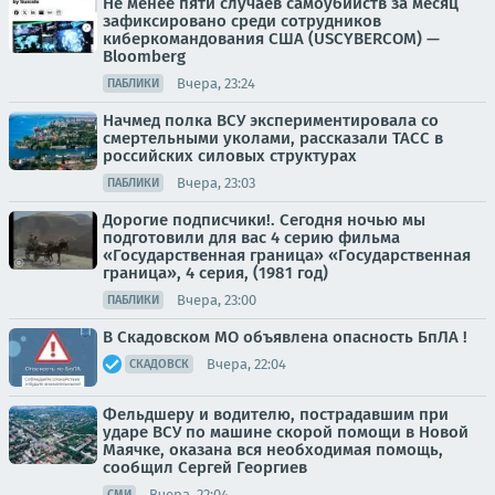
Не менее пяти случаев самоубийств за месяц
зафиксировано среди сотрудников
киберкомандования США (USCYBERCOM) —
Bloomberg
Вчера, 23:24
ПАБЛИКИ
Начмед полка ВСУ экспериментировала со
смертельными уколами, рассказали ТАСС в
российских силовых структурах
Вчера, 23:03
ПАБЛИКИ
Дорогие подписчики!. Сегодня ночью мы
подготовили для вас 4 серию фильма
«Государственная граница» «Государственная
граница», 4 серия, (1981 год)
Вчера, 23:00
ПАБЛИКИ
В Скадовском МО объявлена опасность БпЛА !
Вчера, 22:04
СКАДОВСК
Фельдшеру и водителю, пострадавшим при
ударе ВСУ по машине скорой помощи в Новой
Маячке, оказана вся необходимая помощь,
сообщил Сергей Георгиев
Вчера, 22:04
СМИ