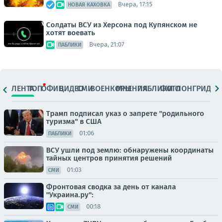
Вчера, 17:15
НОВАЯ КАХОВКА
Солдаты ВСУ из Херсона под Купянском не
хотят воевать
Вчера, 21:07
ПАБЛИКИ
ЛЕНТА
ТОП
ОФИЦ.
ВИДЕО
СМИ
ВОЕНКОРЫ
МНЕНИЯ
ПАБЛИКИ
ФОТО
ЛОНГРИДЫ
Трамп подписал указ о запрете "родильного
туризма" в США
01:06
ПАБЛИКИ
ВСУ ушли под землю: обнаружены координаты
тайных центров принятия решений
01:03
СМИ
Фронтовая сводка за день от канала
"Украина.ру":
00:18
СМИ