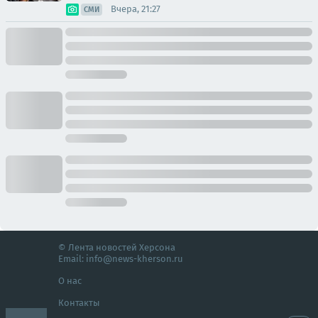
Вчера, 21:27
СМИ
© Лента новостей Херсона
Email:
info@news-kherson.ru
О нас
Контакты