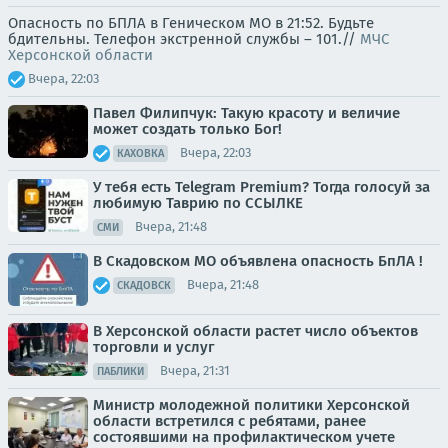
Опасность по БПЛА в Геническом МО в 21:52. Будьте
бдительны. Телефон экстренной службы – 101.//
МЧС
Херсонской области
Вчера, 22:03
Павел Филипчук: Такую красоту и величие
может создать только Бог!
Вчера, 22:03
КАХОВКА
У тебя есть Telegram Premium? Тогда голосуй за
любимую Таврию по ССЫЛКЕ
Вчера, 21:48
СМИ
В Скадовском МО объявлена опасность БпЛА !
Вчера, 21:48
СКАДОВСК
В Херсонской области растет число объектов
торговли и услуг
Вчера, 21:31
ПАБЛИКИ
Министр молодежной политики Херсонской
области встретился с ребятами, ранее
состоявшими на профилактическом учете