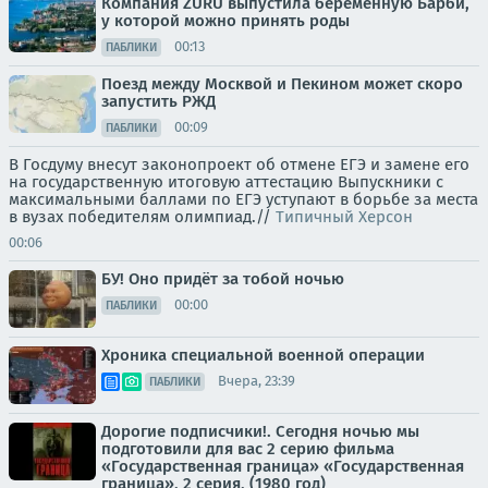
Компания ZURU выпустила беременную Барби,
у которой можно принять роды
00:13
ПАБЛИКИ
Поезд между Москвой и Пекином может скоро
запустить РЖД
00:09
ПАБЛИКИ
В Госдуму внесут законопроект об отмене ЕГЭ и замене его
на государственную итоговую аттестацию Выпускники с
максимальными баллами по ЕГЭ уступают в борьбе за места
в вузах победителям олимпиад.//
Типичный Херсон
00:06
БУ! Оно придёт за тобой ночью
00:00
ПАБЛИКИ
Хроника специальной военной операции
Вчера, 23:39
ПАБЛИКИ
Дорогие подписчики!. Сегодня ночью мы
подготовили для вас 2 серию фильма
«Государственная граница» «Государственная
граница», 2 серия, (1980 год)