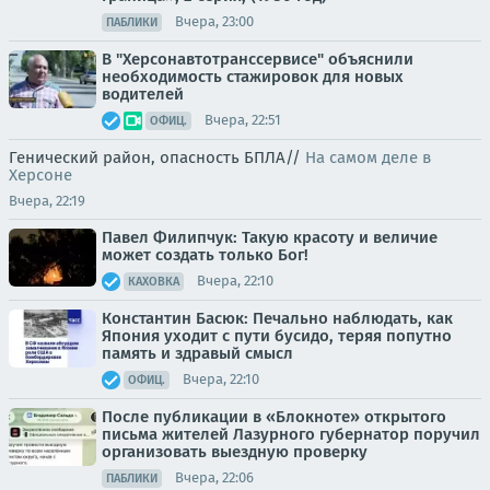
Вчера, 23:00
ПАБЛИКИ
В "Херсонавтотранссервисе" объяснили
необходимость стажировок для новых
водителей
Вчера, 22:51
ОФИЦ.
Генический район, опасность БПЛА//
На самом деле в
Херсоне
Вчера, 22:19
Павел Филипчук: Такую красоту и величие
может создать только Бог!
Вчера, 22:10
КАХОВКА
Константин Басюк: Печально наблюдать, как
Япония уходит с пути бусидо, теряя попутно
память и здравый смысл
Вчера, 22:10
ОФИЦ.
После публикации в «Блокноте» открытого
письма жителей Лазурного губернатор поручил
организовать выездную проверку
Вчера, 22:06
ПАБЛИКИ