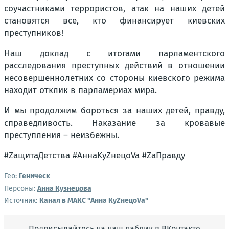
соучастниками террористов, атак на наших детей
становятся все, кто финансирует киевских
преступников!
Наш доклад с итогами парламентского
расследования преступных действий в отношении
несовершеннолетних со стороны киевского режима
находит отклик в парламериах мира.
И мы продолжим бороться за наших детей, правду,
справедливость. Наказание за кровавые
преступления – неизбежны.
#ZaщитаДетства #АннаKуZнецоVa #ZaПравду
Гео:
Геническ
Персоны:
Анна Кузнецова
Источник:
Канал в МАКС "Анна КуZнецоVа"
Подписывайтесь на наш паблик в ВКонтакте