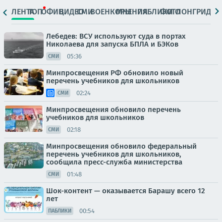
ЛЕНТА
ТОП
ОФИЦ.
ВИДЕО
СМИ
ВОЕНКОРЫ
МНЕНИЯ
ПАБЛИКИ
ФОТО
ЛОНГРИДЫ
Лебедев: ВСУ используют суда в портах
Николаева для запуска БПЛА и БЭКов
05:36
СМИ
Минпросвещения РФ обновило новый
перечень учебников для школьников
02:24
СМИ
Минпросвещения обновило перечень
учебников для школьников
02:18
СМИ
Минпросвещения обновило федеральный
перечень учебников для школьников,
сообщила пресс-служба министерства
01:48
СМИ
Шок-контент — оказывается Барашу всего 12
лет
00:54
ПАБЛИКИ