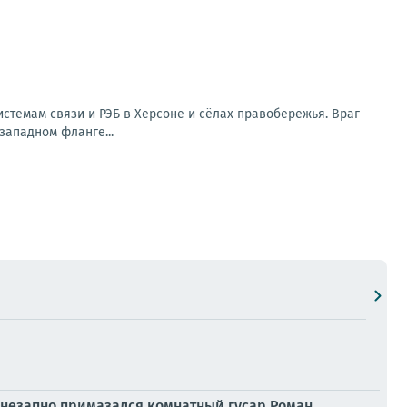
стемам связи и РЭБ в Херсоне и сёлах правобережья. Враг
западном фланге...
внезапно примазался комнатный гусар Роман