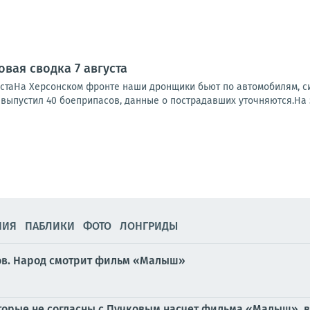
вая сводка 7 августа
устаНа Херсонском фронте наши дронщики бьют по автомобилям, си
, выпустил 40 боеприпасов, данные о пострадавших уточняются.На 
НИЯ
ПАБЛИКИ
ФОТО
ЛОНГРИДЫ
нов. Народ смотрит фильм «Малыш»
оторые не согласны с Пучковым насчет фильма «Малыш», 