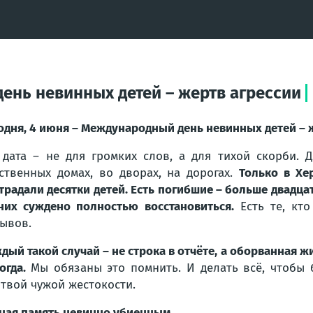
ень невинных детей – жертв агрессии
одня, 4 июня – Международный день невинных детей – 
 дата – не для громких слов, а для тихой скорби. 
ственных домах, во дворах, на дорогах.
Только в Хе
традали десятки детей. Есть погибшие – больше двадцати
них суждено полностью восстановиться.
Есть те, кто
ывов.
дый такой случай – не строка в отчёте, а оборванная жи
огда.
Мы обязаны это помнить. И делать всё, чтобы
твой чужой жестокости.
ная память невинно убиенным.