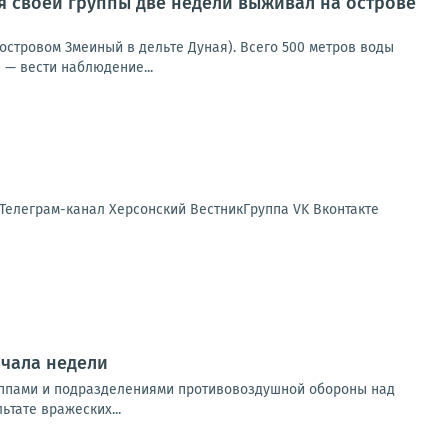
ия своей группы две недели выживал на острове
островом Змеиный в дельте Дуная). Всего 500 метров воды
 — вести наблюдение...
 Телеграм-канал Херсонский ВестникГруппа VK Вконтакте
ачала недели
уппами и подразделениями противовоздушной обороны над
тате вражеских...