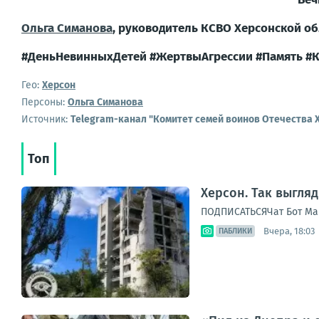
Ольга Симанова
, руководитель КСВО Херсонской о
#ДеньНевинныхДетей
#ЖертвыАгрессии
#Память
#К
Гео:
Херсон
Персоны:
Ольга Симанова
Источник:
Telegram-канал "Комитет семей воинов Отечества 
Топ
Херсон. Так выгля
ПОДПИСАТЬСЯЧат Бот Ма
Вчера, 18:03
ПАБЛИКИ