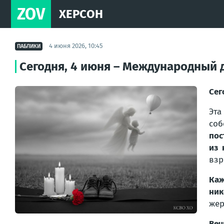
ZOV
ХЕРСОН
4 июня 2026, 10:45
ПАБЛИКИ
Сегодня, 4 июня – Международный д
Сег
Эта
соб
пос
из 
взр
Каж
ник
жер
Веч