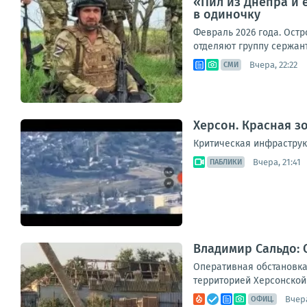
«Пил из Днепра и 
в одиночку
Февраль 2026 года. Остр
отделяют группу сержан
Вчера, 22:22
СМИ
Херсон. Красная з
Критическая инфраструк
Вчера, 21:41
ПАБЛИКИ
Владимир Сальдо: 
Оперативная обстановка
территорией Херсонской 
Вчера
ОФИЦ.