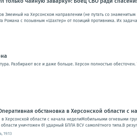
ел только чайную заварку»: Боец СВО ради спасен
ов Змеиный на Херсонском направлении (не путать со знаменитым 
та Романа с позывным «Шахтер» от позиций противника. Их задача
она
тура. Разбирают все и даже больше. Херсон полностью обесточен.
Оперативная обстановка в Херсонской области с н
 в Херсонской области с начала неделиМобильными огневыми гр
области уничтожен 61 ударный БПЛА ВСУ самолётного типа.В резуль
, 19:13