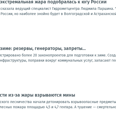
 экстремальная жара подобралась к югу России
ссказала ведущий специалист Гидрометцентра Людмила Паршина. "
оссии, но наиболее знойно будет в Волгоградской и Астраханской 
 зиме: резервы, генераторы, запреты…
стрировано более 20 законопроектов для подготовки к зиме. Созд
нфраструктуры, поправки вокруг коммунальных услуг, запасают ге
сти из-за жары взрываются мины
нского лесничества начали детонировать взрывоопасные предметы
лесных пожара площадью 4,5 и 4,7 гектара. А тушение — смертельно 