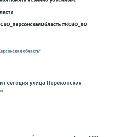
бласти
СВО_ХерсонскаяОбласть
#КСВО_ХО
Херсонская область"
дит сегодня улица Перекопская
кс