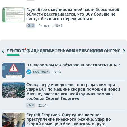
Гауляйтер оккупированной части Херсонской
области расстраивается, что ВСУ больше не
смогут безопасно передвигаться
Сегодня, 16:46
СМИ
ЛЕНТА
ТОП
ОФИЦ.
ВИДЕО
СМИ
ВОЕНКОРЫ
МНЕНИЯ
ПАБЛИКИ
ФОТО
ЛОНГРИДЫ
В Скадовском МО объявлена опасность БпЛА !
22:04
СКАДОВСК
Фельдшеру и водителю, пострадавшим при
ударе ВСУ по машине скорой помощи в Новой
Маячке, оказана вся необходимая помощь,
сообщил Сергей Георгиев
22:04
СМИ
Сергей Георгиев: Очередное военное
преступление киевского режима: удар по
скорой помощи в Алешкинском округе