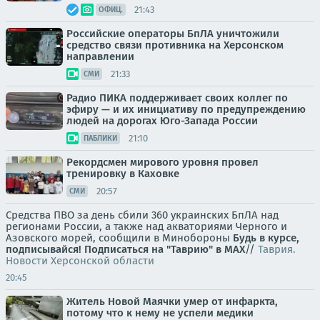
21:43
ОФИЦ.
Российские операторы БпЛА уничтожили
средство связи противника на Херсонском
направлении
21:33
СМИ
Радио ПИКА поддерживает своих коллег по
эфиру — и их инициативу по предупреждению
людей на дорогах Юго-Запада России
21:10
ПАБЛИКИ
Рекордсмен мирового уровня провел
тренировку в Каховке
20:57
СМИ
Средства ПВО за день сбили 360 украинских БпЛА над
регионами России, а также над акваториями Черного и
Азовского морей, сообщили в Минобороны
Будь в курсе,
подписывайся!
Подписаться на "Таврию" в MAX
//
Таврия.
Новости Херсонской области
20:45
Житель Новой Маячки умер от инфаркта,
потому что к нему не успели медики