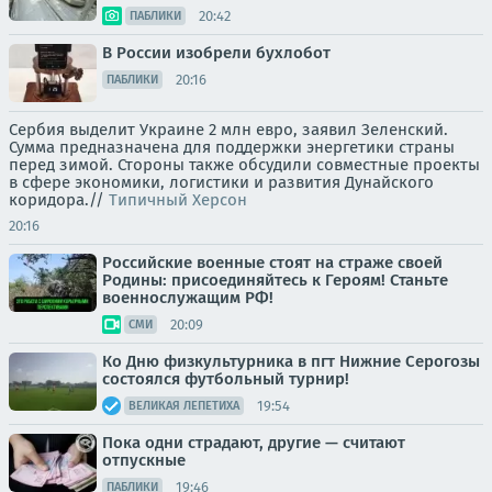
20:42
ПАБЛИКИ
В России изобрели бухлобот
20:16
ПАБЛИКИ
Сербия выделит Украине 2 млн евро, заявил Зеленский.
Сумма предназначена для поддержки энергетики страны
перед зимой. Стороны также обсудили совместные проекты
в сфере экономики, логистики и развития Дунайского
коридора.//
Типичный Херсон
20:16
Российские военные стоят на страже своей
Родины: присоединяйтесь к Героям! Станьте
военнослужащим РФ!
20:09
СМИ
Ко Дню физкультурника в пгт Нижние Серогозы
состоялся футбольный турнир!
19:54
ВЕЛИКАЯ ЛЕПЕТИХА
Пока одни страдают, другие — считают
отпускные
19:46
ПАБЛИКИ