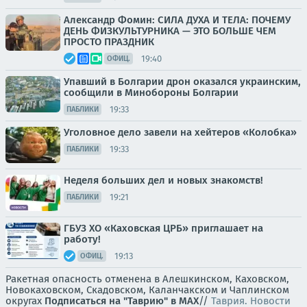
Александр Фомин: СИЛА ДУХА И ТЕЛА: ПОЧЕМУ
ДЕНЬ ФИЗКУЛЬТУРНИКА — ЭТО БОЛЬШЕ ЧЕМ
ПРОСТО ПРАЗДНИК
19:40
ОФИЦ.
Упавший в Болгарии дрон оказался украинским,
сообщили в Минобороны Болгарии
19:33
ПАБЛИКИ
Уголовное дело завели на хейтеров «Колобка»
19:33
ПАБЛИКИ
Неделя больших дел и новых знакомств!
19:21
ПАБЛИКИ
ГБУЗ ХО «Каховская ЦРБ» приглашает на
работу!
19:13
ОФИЦ.
Ракетная опасность отменена в Алешкинском, Каховском,
Новокаховском, Скадовском, Каланчакском и Чаплинском
округах
Подписаться на "Таврию" в MAX
//
Таврия. Новости