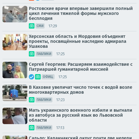
Ростовские врачи впервые завершили полный
цикл лечения тяжелой формы мужского
бесплодия
17:29
СМИ
Херсонская область и Мордовия объединят
проекты, посвящённые наследию адмирала
Ушакова
17:25
ПАБЛИКИ
Сергей Георгиев: Расширяем взаимодействие с
Патриаршей гуманитарной миссией
17:25
ОФИЦ.
В Каховке увеличат число точек с водой возле
многоквартирных домов
17:23
ПАБЛИКИ
Мать украинского военного избили и выгнали
из автобуса за русский язык во Львовской
области
17:13
ПАБЛИКИ
Сальдо: Каланчакский округ почти две недели