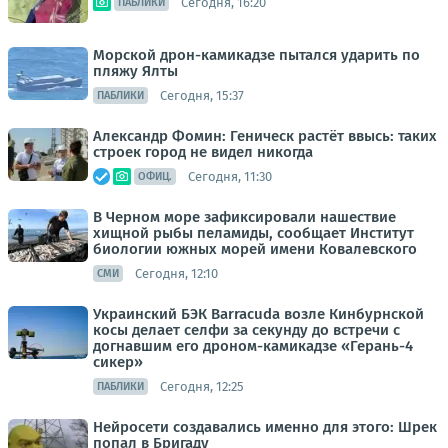
Сегодня, 16:20
ПАБЛИКИ
Морской дрон-камикадзе пытался ударить по
пляжу Ялты
Сегодня, 15:37
ПАБЛИКИ
Александр Фомин: Геническ растёт ввысь: таких
строек город не видел никогда
Сегодня, 11:30
ОФИЦ.
В Черном море зафиксировали нашествие
хищной рыбы пеламиды, сообщает Институт
биологии южных морей имени Ковалевского
Сегодня, 12:10
СМИ
Украинский БЭК Barracuda возле Кинбурнской
косы делает селфи за секунду до встречи с
догнавшим его дроном-камикадзе «Герань-4
сикер»
Сегодня, 12:25
ПАБЛИКИ
Нейросети создавались именно для этого: Шрек
попал в Бригаду