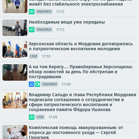
живёт без стабильного электроснабжения
17:13
ПАБЛИКИ
Необходимые вещи уже переданы
17:13
ПАБЛИКИ
Херсонская область и Мордовия договорились
о патриотическом воспитании молодежи
17:10
СМИ
А на том берегу.... Правобережье Херсонщины:
обзор новостей за день По обстрелам и
пострадавшим
17:09
ПАБЛИКИ
Владимир Сальдо и глава Республики Мордовия
подписали соглашение о сотрудничестве в
сфере патриотического воспитания и
сохранения памяти Фёдора Ушакова
17:09
СМИ
Комплексная помощь эвакуированным: от
опроса до постоянного ухода — Сергей
Георгиев