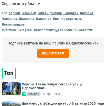
Гео:
Херсон
,
Геническ
,
Голая Пристань
,
Скадовск
,
Каховка
,
Чаплинка
,
Ивановка
,
Каланчак
,
Нижние Серогозы
,
Новотроицкое
Источник:
Telegram-канал "Минтруд Херсонской области"
Подписывайтесь на наш паблик в Одноклассниках
ПОДПИСАТЬСЯ
Топ
Херсон. Так выглядит сегодня улица
Перекопская
Вчера, 18:03
ПАБЛИКИ
Два майора: #Сводка на утро 8 августа 2026 года