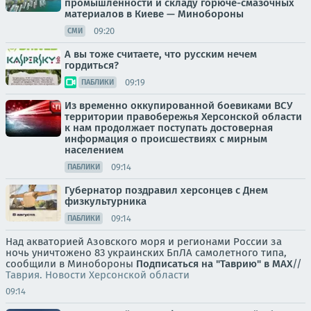
промышленности и складу горюче-смазочных
материалов в Киеве — Минобороны
09:20
СМИ
А вы тоже считаете, что русским нечем
гордиться?
09:19
ПАБЛИКИ
Из временно оккупированной боевиками ВСУ
территории правобережья Херсонской области
к нам продолжает поступать достоверная
информация о происшествиях с мирным
населением
09:14
ПАБЛИКИ
Губернатор поздравил херсонцев с Днем
физкультурника
09:14
ПАБЛИКИ
Над акваторией Азовского моря и регионами России за
ночь уничтожено 83 украинских БпЛА самолетного типа,
сообщили в Минобороны
Подписаться на "Таврию" в MAX
//
Таврия. Новости Херсонской области
09:14