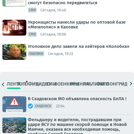
смогут безопасно передвигаться
Сегодня, 16:46
СМИ
Укронацисты нанесли удары по оптовой базе
«Мегаполис» в Каховке
Сегодня, 16:06
СМИ
Уголовное дело завели на хейтеров «Колобка»
Сегодня, 19:33
ПАБЛИКИ
ЛЕНТА
ТОП
ОФИЦ.
ВИДЕО
СМИ
ВОЕНКОРЫ
МНЕНИЯ
ПАБЛИКИ
ФОТО
ЛОНГРИДЫ
В Скадовском МО объявлена опасность БпЛА !
22:04
СКАДОВСК
Фельдшеру и водителю, пострадавшим при
ударе ВСУ по машине скорой помощи в Новой
Маячке, оказана вся необходимая помощь,