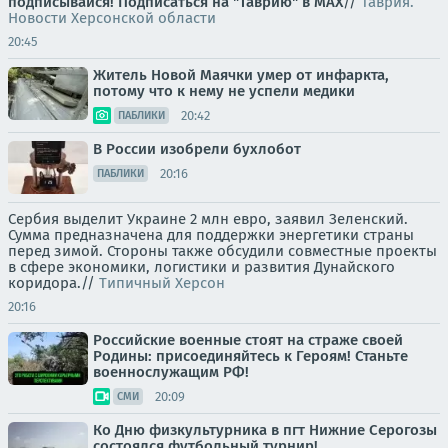
подписывайся!
Подписаться на "Таврию" в MAX
//
Таврия.
Новости Херсонской области
20:45
Житель Новой Маячки умер от инфаркта,
потому что к нему не успели медики
20:42
ПАБЛИКИ
В России изобрели бухлобот
20:16
ПАБЛИКИ
Сербия выделит Украине 2 млн евро, заявил Зеленский.
Сумма предназначена для поддержки энергетики страны
перед зимой. Стороны также обсудили совместные проекты
в сфере экономики, логистики и развития Дунайского
коридора.//
Типичный Херсон
20:16
Российские военные стоят на страже своей
Родины: присоединяйтесь к Героям! Станьте
военнослужащим РФ!
20:09
СМИ
Ко Дню физкультурника в пгт Нижние Серогозы
состоялся футбольный турнир!