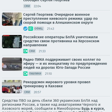
сообщил Сергей Георгиев
22:04
СМИ
Сергей Георгиев: Очередное военное
преступление киевского режима: удар по
скорой помощи в Алешкинском округе
21:43
ОФИЦ.
Российские операторы БпЛА уничтожили
средство связи противника на Херсонском
направлении
21:33
СМИ
Радио ПИКА поддерживает своих коллег по
эфиру — и их инициативу по предупреждению
людей на дорогах Юго-Запада России
21:10
ПАБЛИКИ
Рекордсмен мирового уровня провел
тренировку в Каховке
20:57
СМИ
Средства ПВО за день сбили 360 украинских БпЛА над
регионами России, а также над акваториями Черного и
Азовского морей, сообщили в Минобороны
Будь в курсе,