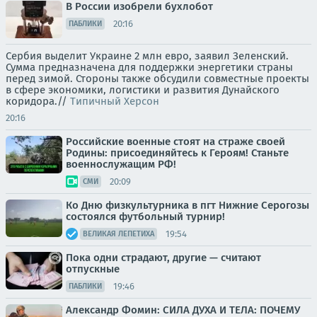
В России изобрели бухлобот
20:16
ПАБЛИКИ
Сербия выделит Украине 2 млн евро, заявил Зеленский.
Сумма предназначена для поддержки энергетики страны
перед зимой. Стороны также обсудили совместные проекты
в сфере экономики, логистики и развития Дунайского
коридора.//
Типичный Херсон
20:16
Российские военные стоят на страже своей
Родины: присоединяйтесь к Героям! Станьте
военнослужащим РФ!
20:09
СМИ
Ко Дню физкультурника в пгт Нижние Серогозы
состоялся футбольный турнир!
19:54
ВЕЛИКАЯ ЛЕПЕТИХА
Пока одни страдают, другие — считают
отпускные
19:46
ПАБЛИКИ
Александр Фомин: СИЛА ДУХА И ТЕЛА: ПОЧЕМУ