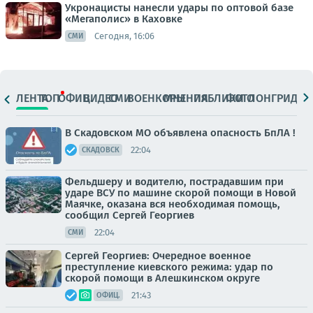
Укронацисты нанесли удары по оптовой базе
«Мегаполис» в Каховке
Сегодня, 16:06
СМИ
ЛЕНТА
ТОП
ОФИЦ.
ВИДЕО
СМИ
ВОЕНКОРЫ
МНЕНИЯ
ПАБЛИКИ
ФОТО
ЛОНГРИДЫ
В Скадовском МО объявлена опасность БпЛА !
22:04
СКАДОВСК
Фельдшеру и водителю, пострадавшим при
ударе ВСУ по машине скорой помощи в Новой
Маячке, оказана вся необходимая помощь,
сообщил Сергей Георгиев
22:04
СМИ
Сергей Георгиев: Очередное военное
преступление киевского режима: удар по
скорой помощи в Алешкинском округе
21:43
ОФИЦ.