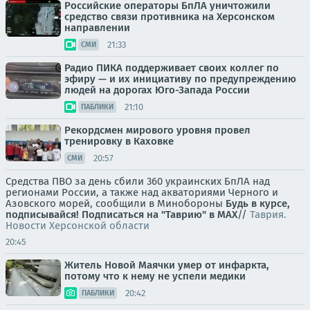
Российские операторы БпЛА уничтожили
средство связи противника на Херсонском
направлении
21:33
СМИ
Радио ПИКА поддерживает своих коллег по
эфиру — и их инициативу по предупреждению
людей на дорогах Юго-Запада России
21:10
ПАБЛИКИ
Рекордсмен мирового уровня провел
тренировку в Каховке
20:57
СМИ
Средства ПВО за день сбили 360 украинских БпЛА над
регионами России, а также над акваториями Черного и
Азовского морей, сообщили в Минобороны
Будь в курсе,
подписывайся!
Подписаться на "Таврию" в MAX
//
Таврия.
Новости Херсонской области
20:45
Житель Новой Маячки умер от инфаркта,
потому что к нему не успели медики
20:42
ПАБЛИКИ