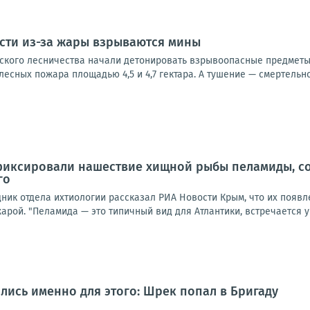
сти из-за жары взрываются мины
нского лесничества начали детонировать взрывоопасные предметы
лесных пожара площадью 4,5 и 4,7 гектара. А тушение — смертельно 
фиксировали нашествие хищной рыбы пеламиды, с
го
ник отдела ихтиологии рассказал РИА Новости Крым, что их появ
рой. "Пеламида — это типичный вид для Атлантики, встречается у 
лись именно для этого: Шрек попал в Бригаду