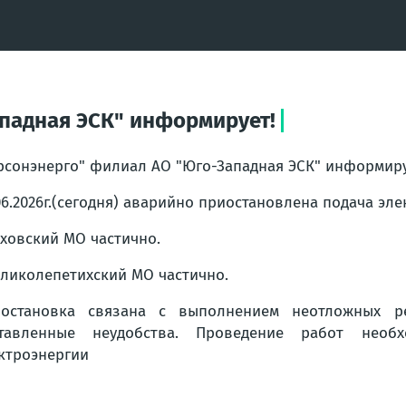
падная ЭСК" информирует!
рсонэнерго" филиал АО "Юго-Западная ЭСК" информиру
06.2026г.(сегодня) аварийно приостановлена подача эле
аховский МО частично.
еликолепетихский МО частично.
иостановка связана с выполнением неотложных р
ставленные неудобства. Проведение работ необ
ктроэнергии