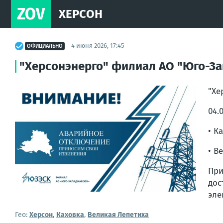
ZOV
ХЕРСОН
4 июня 2026, 17:45
ОФИЦИАЛЬНО
"Херсонэнерго" филиал АО "Юго-За
"Хе
04.
• К
• В
Пр
до
эле
Гео:
Херсон
,
Каховка
,
Великая Лепетиха