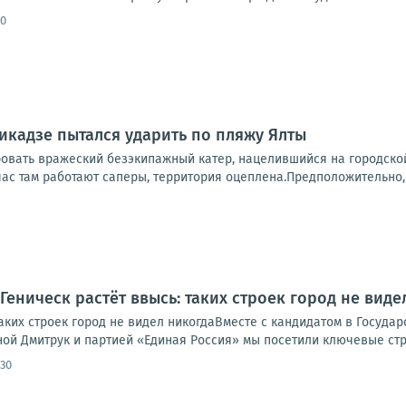
20
кадзе пытался ударить по пляжу Ялты
ровать вражеский безэкипажный катер, нацелившийся на городско
ас там работают саперы, территория оцеплена.Предположительно, э
Геническ растёт ввысь: таких строек город не виде
таких строек город не видел никогдаВместе с кандидатом в Госуда
ной Дмитрук и партией «Единая Россия» мы посетили ключевые стр
:30