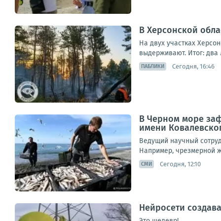
В Херсонской обла
На двух участках Херсо
выдерживают. Итог: два 
Сегодня, 16:46
ПАБЛИКИ
В Черном море за
имени Ковалевско
Ведущий научный сотруд
Например, чрезмерной жа
Сегодня, 12:10
СМИ
Нейросети создава
Это шедевр!