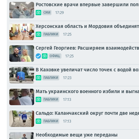
Ростовские врачи впервые завершили пол
17:29
СМИ
Херсонская область и Мордовия объединя
17:25
ПАБЛИКИ
Сергей Георгиев: Расширяем взаимодейст
17:25
ОФИЦ.
В Каховке увеличат число точек с водой 
17:23
ПАБЛИКИ
Мать украинского военного избили и выгна
17:13
ПАБЛИКИ
Сальдо: Каланчакский округ почти две не
17:13
ПАБЛИКИ
Необходимые вещи уже переданы