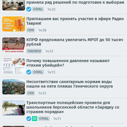
приняла ряд решений по подготовке к выборам
14:23
ОФИЦ.
Приглашаем вас принять участие в эфире Радио
Таврия!
14:18
СМИ
КПРФ предложила увеличить МРОТ до 50 тысяч
рублей
14:13
ПАБЛИКИ
Почему повышенное давление называют
«тихим убийцей»?
14:13
ОФИЦ.
Несоответствие санитарным нормам воды
нашли на пяти пляжах Генического округа
14:13
СМИ
Транспортные полицейские провели для
школьников Херсонской области «Зарядку со
стражем порядка»
14:11
ОФИЦ.