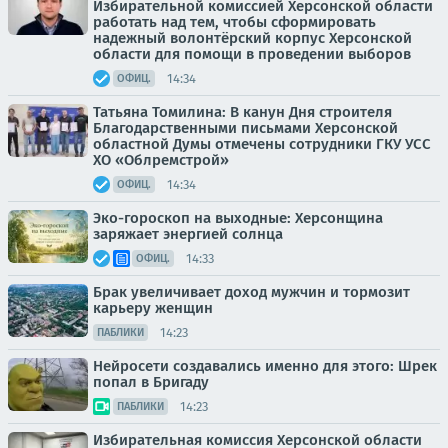
Избирательной комиссией Херсонской области
работать над тем, чтобы сформировать
надежный волонтёрский корпус Херсонской
области для помощи в проведении выборов
14:34
ОФИЦ.
Татьяна Томилина: В канун Дня строителя
Благодарственными письмами Херсонской
областной Думы отмечены сотрудники ГКУ УСС
ХО «Облремстрой»
14:34
ОФИЦ.
Эко-гороскоп на выходные: Херсонщина
заряжает энергией солнца
14:33
ОФИЦ.
Брак увеличивает доход мужчин и тормозит
карьеру женщин
14:23
ПАБЛИКИ
Нейросети создавались именно для этого: Шрек
попал в Бригаду
14:23
ПАБЛИКИ
Избирательная комиссия Херсонской области