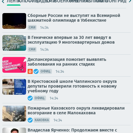
ЛЕНТА
ТОП
ОФИЦ.
ВИДЕО
СМИ
ВОЕНКОРЫ
МНЕНИЯ
ПАБЛИКИ
ФОТО
ЛОНГРИДЫ
Сборные России не выступят на Всемирной
шахматной олимпиаде в Узбекистане
14:34
СМИ
В Геническе впервые за 30 лет введут в
эксплуатацию 9 многоквартирных домов
14:34
СМИ
Диспансеризация помогает выявлять
заболевания на ранних стадиях
14:34
ОФИЦ.
В Крестовской школе Чаплинского округа
депутаты проверили готовность к новому
учебному году
14:34
ОФИЦ.
Пожарные Каховского округа ликвидировали
возгорание в селе Малокаховка
14:34
КАХОВКА
Владислав Ярченко: Продолжаем вместе с