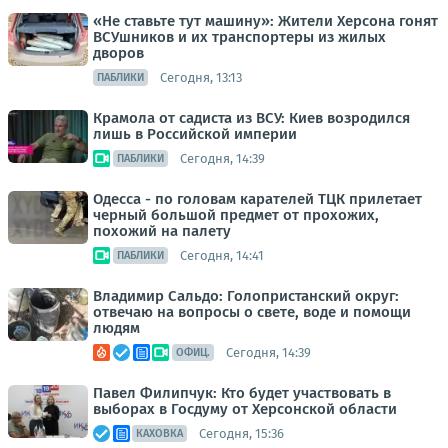
«Не ставьте тут машину»: Жители Херсона гонят
ВСУшников и их транспортеры из жилых
дворов
Сегодня, 13:13
ПАБЛИКИ
Крамола от садиста из ВСУ: Киев возродился
лишь в Российской империи
Сегодня, 14:39
ПАБЛИКИ
Одесса - по головам карателей ТЦК прилетает
черный большой предмет от прохожих,
похожий на палету
Сегодня, 14:41
ПАБЛИКИ
Владимир Сальдо: Голопристанский округ:
отвечаю на вопросы о свете, воде и помощи
людям
Сегодня, 14:39
ОФИЦ.
Павел Филипчук: Кто будет участвовать в
выборах в Госдуму от Херсонской области
Сегодня, 15:36
КАХОВКА