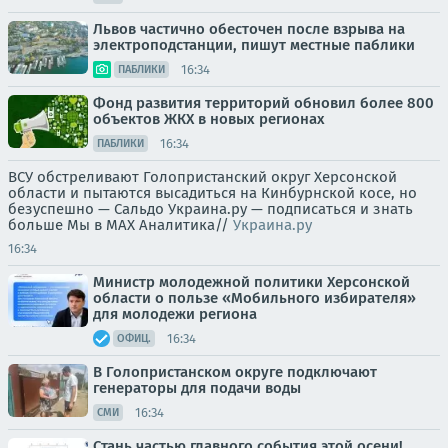
Львов частично обесточен после взрыва на
электроподстанции, пишут местные паблики
16:34
ПАБЛИКИ
Фонд развития территорий обновил более 800
объектов ЖКХ в новых регионах
16:34
ПАБЛИКИ
ВСУ обстреливают Голопристанский округ Херсонской
области и пытаются высадиться на Кинбурнской косе, но
безуспешно — Сальдо Украина.ру — подписаться и знать
больше Мы в MAX Аналитика//
Украина.ру
16:34
Министр молодежной политики Херсонской
области о пользе «Мобильного избирателя»
для молодежи региона
16:34
ОФИЦ.
В Голопристанском округе подключают
генераторы для подачи воды
16:34
СМИ
Стань частью главного события этой осени!