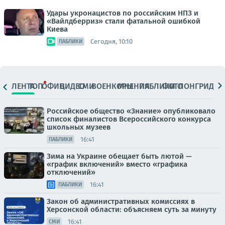
Удары укронацистов по российским НПЗ и
«Вайлдберриз» стали фатальной ошибкой
Киева
Сегодня, 10:10
ПАБЛИКИ
ЛЕНТА
ТОП
ОФИЦ.
ВИДЕО
СМИ
ВОЕНКОРЫ
МНЕНИЯ
ПАБЛИКИ
ФОТО
ЛОНГРИДЫ
Российское общество «Знание» опубликовало
список финалистов Всероссийского конкурса
школьных музеев
16:41
ПАБЛИКИ
Зима на Украине обещает быть лютой —
«график включений» вместо «графика
отключений»
16:41
ПАБЛИКИ
Закон об административных комиссиях в
Херсонской области: объясняем суть за минуту
16:41
СМИ