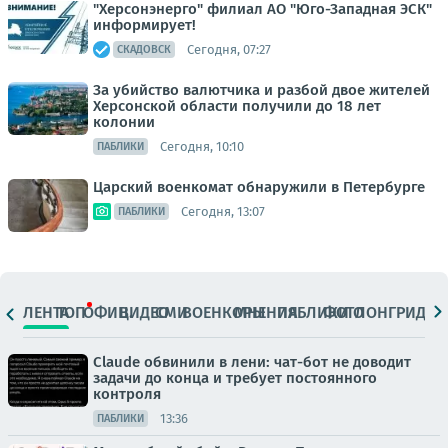
"Херсонэнерго" филиал АО "Юго-Западная ЭСК"
информирует!
Сегодня, 07:27
СКАДОВСК
За убийство валютчика и разбой двое жителей
Херсонской области получили до 18 лет
колонии
Сегодня, 10:10
ПАБЛИКИ
Царский военкомат обнаружили в Петербурге
Сегодня, 13:07
ПАБЛИКИ
ЛЕНТА
ТОП
ОФИЦ.
ВИДЕО
СМИ
ВОЕНКОРЫ
МНЕНИЯ
ПАБЛИКИ
ФОТО
ЛОНГРИДЫ
Claude обвинили в лени: чат-бот не доводит
задачи до конца и требует постоянного
контроля
13:36
ПАБЛИКИ