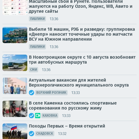
Масштабный сбой в Рунете. Пользователи
жалуются на работу Ozon, Яндекс, WB, Авито и
другие сайты
13:36
ПАБЛИКИ
Выбили 18 машин, РЭБ и разведку: группировка
«Днепр» наносит точечные удары по матчасти
ВСУ на Южном направлении
13:36
ПАБЛИКИ
В Новотроицком округе с 10 августа возобновят
три автобусных маршрута
13:36
СМИ
Актуальные вакансии для жителей
Верхнерогачикского муниципального округа
13:33
ВЕРХНИЙ РОГАЧИК
В селе Каменка состоялись спортивные
соревнования по русскому жиму
13:33
КАХОВКА
Походы Первых – Время открытий
13:32
СКАДОВСК