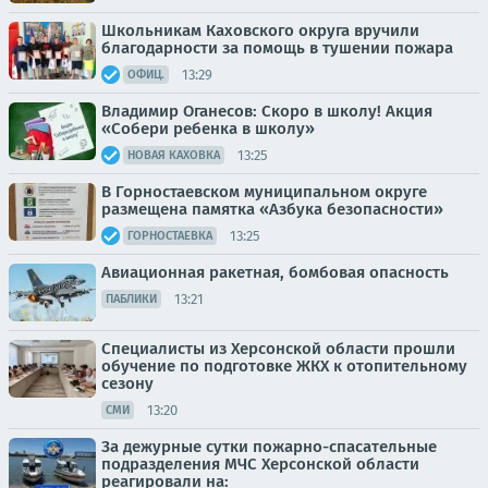
Школьникам Каховского округа вручили
благодарности за помощь в тушении пожара
13:29
ОФИЦ.
Владимир Оганесов: Скоро в школу! Акция
«Собери ребенка в школу»
13:25
НОВАЯ КАХОВКА
В Горностаевском муниципальном округе
размещена памятка «Азбука безопасности»
13:25
ГОРНОСТАЕВКА
Авиационная ракетная, бомбовая опасность
13:21
ПАБЛИКИ
Специалисты из Херсонской области прошли
обучение по подготовке ЖКХ к отопительному
сезону
13:20
СМИ
За дежурные сутки пожарно-спасательные
подразделения МЧС Херсонской области
реагировали на: