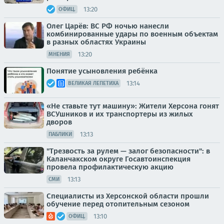
13:20
ОФИЦ.
Олег Царёв: ВС РФ ночью нанесли
комбинированные удары по военным объектам
в разных областях Украины
13:20
МНЕНИЯ
Понятие усыновления ребёнка
13:14
ВЕЛИКАЯ ЛЕПЕТИХА
«Не ставьте тут машину»: Жители Херсона гонят
ВСУшников и их транспортеры из жилых
дворов
13:13
ПАБЛИКИ
"Трезвость за рулем — залог безопасности": в
Каланчакском округе Госавтоинспекция
провела профилактическую акцию
13:13
СМИ
Специалисты из Херсонской области прошли
обучение перед отопительным сезоном
13:10
ОФИЦ.