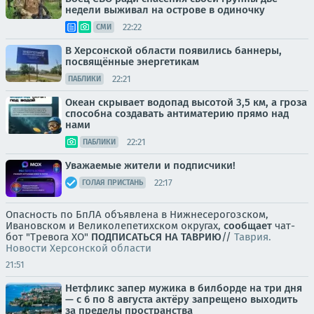
недели выживал на острове в одиночку
22:22
СМИ
В Херсонской области появились баннеры,
посвящённые энергетикам
22:21
ПАБЛИКИ
Океан скрывает водопад высотой 3,5 км, а гроза
способна создавать антиматерию прямо над
нами
22:21
ПАБЛИКИ
Уважаемые жители и подписчики!
22:17
ГОЛАЯ ПРИСТАНЬ
Опасность по БпЛА объявлена в Нижнесерогозском,
Ивановском и Великолепетихском округах,
сообщает
чат-
бот "Тревога ХО"
ПОДПИСАТЬСЯ НА ТАВРИЮ
//
Таврия.
Новости Херсонской области
21:51
Нетфликс запер мужика в билборде на три дня
— с 6 по 8 августа актёру запрещено выходить
за пределы пространства