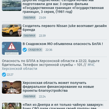
Дорогие подписчики!. Сегодня ночью мы
подготовили для вас 3 серию фильма
«Государственная граница» «Государственная
граница», 3 серия, (1981 год)
23:09
ПАБЛИКИ
Создатель первого Nissan Juke возглавит дизайн
бренда
22:39
ПАБЛИКИ
В Скадовском МО объявлена опасность БпЛА !
22:36
СКАДОВСК
Опасность по БПЛА в Херсонской области в 22:22. Будьте
бдительны. Телефон экстренной службы – 101.//
МЧС
Херсонской области
22:27
Херсонская область может получить
федеральное финансирование на новые
проекты благоустройства
22:24
ПАБЛИКИ
«Пил из Днепра и ел только чайную заварку»:
Боец СВО ради спасения своей группы две