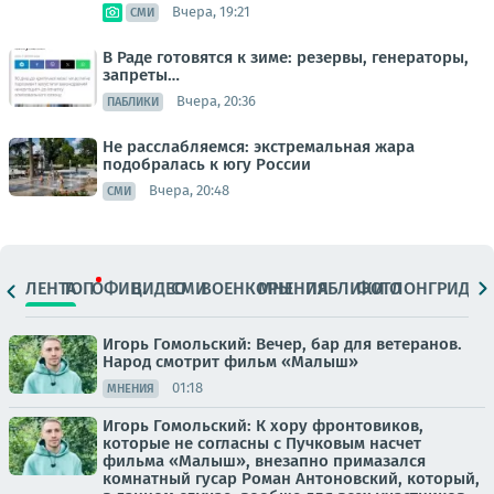
Вчера, 19:21
СМИ
В Раде готовятся к зиме: резервы, генераторы,
запреты…
Вчера, 20:36
ПАБЛИКИ
Не расслабляемся: экстремальная жара
подобралась к югу России
Вчера, 20:48
СМИ
ЛЕНТА
ТОП
ОФИЦ.
ВИДЕО
СМИ
ВОЕНКОРЫ
МНЕНИЯ
ПАБЛИКИ
ФОТО
ЛОНГРИДЫ
Игорь Гомольский: Вечер, бар для ветеранов.
Народ смотрит фильм «Малыш»
01:18
МНЕНИЯ
Игорь Гомольский: К хору фронтовиков,
которые не согласны с Пучковым насчет
фильма «Малыш», внезапно примазался
комнатный гусар Роман Антоновский, который,