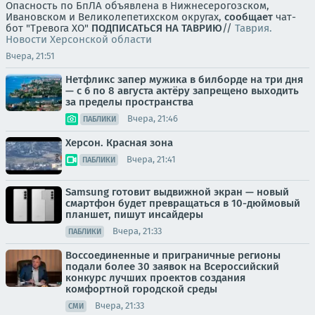
Опасность по БпЛА объявлена в Нижнесерогозском,
Ивановском и Великолепетихском округах,
сообщает
чат-
бот "Тревога ХО"
ПОДПИСАТЬСЯ НА ТАВРИЮ
//
Таврия.
Новости Херсонской области
Вчера, 21:51
Нетфликс запер мужика в билборде на три дня
— с 6 по 8 августа актёру запрещено выходить
за пределы пространства
Вчера, 21:46
ПАБЛИКИ
Херсон. Красная зона
Вчера, 21:41
ПАБЛИКИ
Samsung готовит выдвижной экран — новый
смартфон будет превращаться в 10-дюймовый
планшет, пишут инсайдеры
Вчера, 21:33
ПАБЛИКИ
Воссоединенные и приграничные регионы
подали более 30 заявок на Всероссийский
конкурс лучших проектов создания
комфортной городской среды
Вчера, 21:33
СМИ