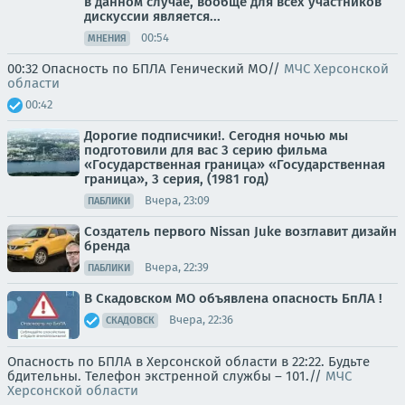
в данном случае, вообще для всех участников
дискуссии является...
00:54
МНЕНИЯ
00:32 Опасность по БПЛА Генический МО//
МЧС Херсонской
области
00:42
Дорогие подписчики!. Сегодня ночью мы
подготовили для вас 3 серию фильма
«Государственная граница» «Государственная
граница», 3 серия, (1981 год)
Вчера, 23:09
ПАБЛИКИ
Создатель первого Nissan Juke возглавит дизайн
бренда
Вчера, 22:39
ПАБЛИКИ
В Скадовском МО объявлена опасность БпЛА !
Вчера, 22:36
СКАДОВСК
Опасность по БПЛА в Херсонской области в 22:22. Будьте
бдительны. Телефон экстренной службы – 101.//
МЧС
Херсонской области