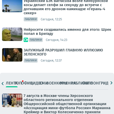
Украинский БЭК Barracuda возле Кинбурнской
косы делает селфи за секунду до встречи с
догнавшим его дроном-камикадзе «Герань-4
сикер»
Сегодня, 12:25
ПАБЛИКИ
Нейросети создавались именно для этого: Шрек
попал в Бригаду
Сегодня, 14:23
ПАБЛИКИ
ЗАЛУЖНЫЙ РАЗРУШИЛ ГЛАВНУЮ ИЛЛЮЗИЮ
ЗЕЛЕНСКОГО
Сегодня, 12:37
ПАБЛИКИ
ЛЕНТА
ТОП
ОФИЦ.
ВИДЕО
СМИ
ВОЕНКОРЫ
МНЕНИЯ
ПАБЛИКИ
ФОТО
ЛОНГРИДЫ
7 августа в Москве члены Херсонского
областного регионального отделения
Общероссийской общественной организации
«Ассоциация мини-футбола России» Марианна
Креймер и Виктор Колесниченко приняли