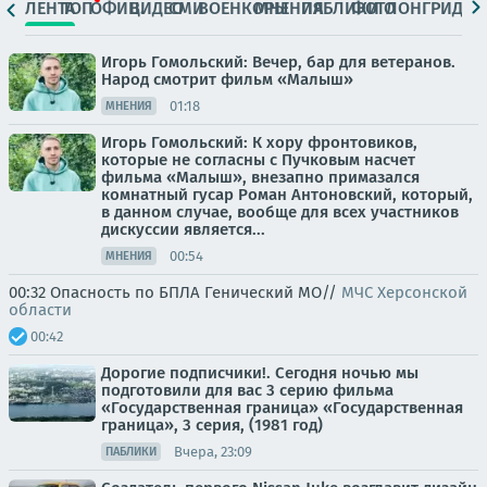
ЛЕНТА
ТОП
ОФИЦ.
ВИДЕО
СМИ
ВОЕНКОРЫ
МНЕНИЯ
ПАБЛИКИ
ФОТО
ЛОНГРИДЫ
Игорь Гомольский: Вечер, бар для ветеранов.
Народ смотрит фильм «Малыш»
01:18
МНЕНИЯ
Игорь Гомольский: К хору фронтовиков,
которые не согласны с Пучковым насчет
фильма «Малыш», внезапно примазался
комнатный гусар Роман Антоновский, который,
в данном случае, вообще для всех участников
дискуссии является...
00:54
МНЕНИЯ
00:32 Опасность по БПЛА Генический МО//
МЧС Херсонской
области
00:42
Дорогие подписчики!. Сегодня ночью мы
подготовили для вас 3 серию фильма
«Государственная граница» «Государственная
граница», 3 серия, (1981 год)
Вчера, 23:09
ПАБЛИКИ