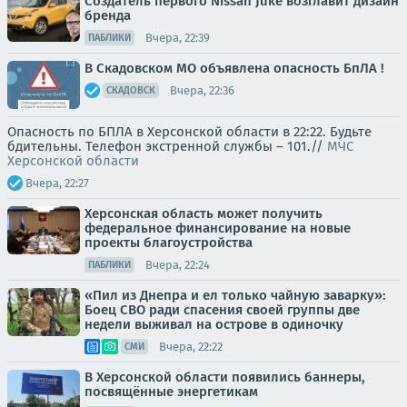
Создатель первого Nissan Juke возглавит дизайн
бренда
Вчера, 22:39
ПАБЛИКИ
В Скадовском МО объявлена опасность БпЛА !
Вчера, 22:36
СКАДОВСК
Опасность по БПЛА в Херсонской области в 22:22. Будьте
бдительны. Телефон экстренной службы – 101.//
МЧС
Херсонской области
Вчера, 22:27
Херсонская область может получить
федеральное финансирование на новые
проекты благоустройства
Вчера, 22:24
ПАБЛИКИ
«Пил из Днепра и ел только чайную заварку»:
Боец СВО ради спасения своей группы две
недели выживал на острове в одиночку
Вчера, 22:22
СМИ
В Херсонской области появились баннеры,
посвящённые энергетикам