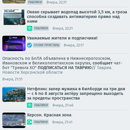
Вчера, 22:21
ПАБЛИКИ
Океан скрывает водопад высотой 3,5 км, а гроза
способна создавать антиматерию прямо над
нами
Вчера, 22:21
ПАБЛИКИ
Уважаемые жители и подписчики!
Вчера, 22:17
ГОЛАЯ ПРИСТАНЬ
Опасность по БпЛА объявлена в Нижнесерогозском,
Ивановском и Великолепетихском округах,
сообщает
чат-
бот "Тревога ХО"
ПОДПИСАТЬСЯ НА ТАВРИЮ
//
Таврия.
Новости Херсонской области
Вчера, 21:51
Нетфликс запер мужика в билборде на три дня
— с 6 по 8 августа актёру запрещено выходить
за пределы пространства
Вчера, 21:46
ПАБЛИКИ
Херсон. Красная зона
Вчера, 21:41
ПАБЛИКИ