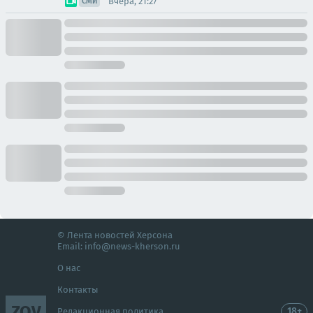
Вчера, 21:27
СМИ
© Лента новостей Херсона
Email:
info@news-kherson.ru
О нас
Контакты
ZOV
18+
Редакционная политика