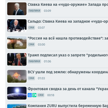
Ставка Киева на «чудо-оружие» Запада пр
03:09
ПАБЛИКИ
Сальдо: Ставка Киева на западное «чудо-о
03:07
СМИ
"Россия на всё нашла противодействие": з
03:00
СМИ
Трамп подписал указ о запрете "родильног
01:06
ПАБЛИКИ
ВСУ ушли под землю: обнаружены координ
01:03
СМИ
Фронтовая сводка за день от канала "Украи
00:18
СМИ
Компания ZURU выпустила беременную Бар