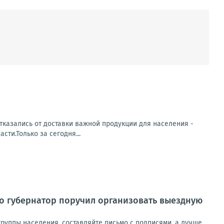
тказались от доставки важной продукции для населения -
ти.Только за сегодня...
о губернатор поручил организовать выездную
руппы населения, составляйте письмо с подписями, а лучше