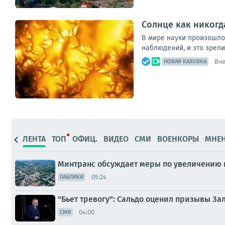
Солнце как никогд
В мире науки произошло
наблюдений, и это зрел
Вче
НОВАЯ КАХОВКА
ЛЕНТА
ТОП
ОФИЦ.
ВИДЕО
СМИ
ВОЕНКОРЫ
МНЕ
Минтранс обсуждает меры по увеличению 
05:24
ПАБЛИКИ
"Бьет тревогу": Сальдо оценил призывы За
04:00
СМИ