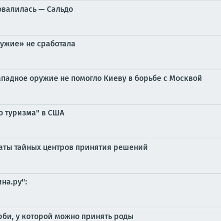
овалилась — Сальдо
ружие» не сработала
ападное оружие не помогло Киеву в борьбе с Москвой
о туризма" в США
аты тайных центров принятия решений
на.ру":
би, у которой можно принять роды