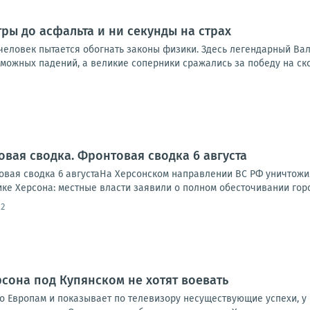
тры до асфальта и ни секунды на страх
 человек пытается обогнать законы физики. Здесь легендарный Ва
можных падений, а великие соперники сражались за победу на ско
овая сводка. Фронтовая сводка 6 августа
вая сводка 6 августаНа Херсонском направлении ВС РФ уничтожи
ике Херсона: местные власти заявили о полном обесточивании города
12
рсона под Купянском не хотят воевать
о Европам и показывает по телевизору несуществующие успехи, у 