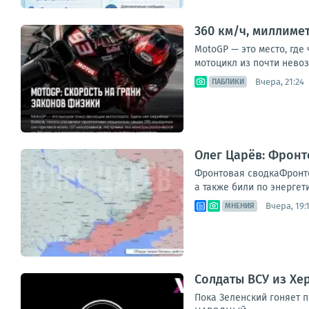
360 км/ч, миллиме
MotoGP — это место, где
мотоцикл из почти невоз
Вчера, 21:24
ПАБЛИКИ
Олег Царёв: Фронт
Фронтовая сводкаФронто
а также били по энергет
Вчера, 19:
МНЕНИЯ
Солдаты ВСУ из Хе
Пока Зеленский гоняет п