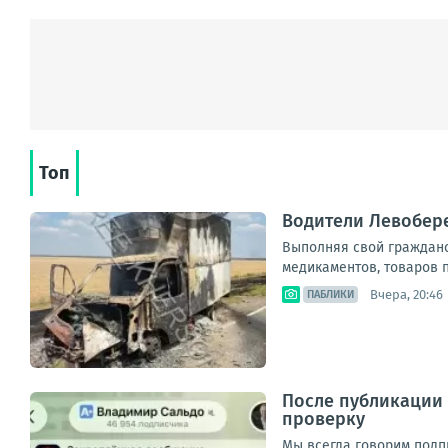
Топ
Водители Левобер
Выполняя свой гражданск
медикаментов, товаров п
Вчера, 20:46
ПАБЛИКИ
После публикации 
проверку
Мы всегда говорим подп