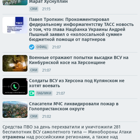
Марат Хуснуллин
21:15
СМИ
Павел Тропкин: Прокомментировал
федеральному информагентству ТАСС новость
о том, что глава Нацбанка Украины Андрей
Пышный заявил о «колоссальной сумме»
бюджетной помощи от партнеров
21:07
ОФИЦ.
Военные отражают попытки высадки ВСУ на
Кинбурнской косе на Херсонщине
21:07
СМИ
Солдаты ВСУ из Херсона под Купянском не
хотят воевать
21:07
ПАБЛИКИ
Спасатели МЧС ликвидировали пожар в
Голопристанском округе
21:02
СМИ
Средства ПВО за день перехватили и уничтожили 281
беспилотник ВСУ самолетного типа — Минобороны Атаки
отражены
над российскими регионами, а также над