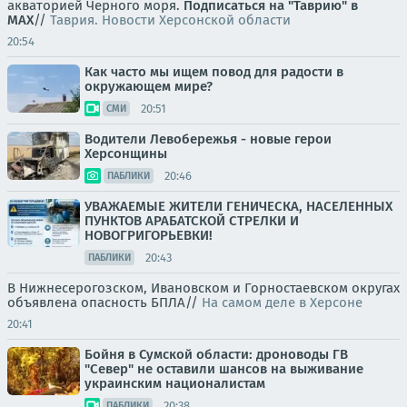
акваторией Черного моря.
Подписаться на "Таврию" в
MAX
//
Таврия. Новости Херсонской области
20:54
Как часто мы ищем повод для радости в
окружающем мире?
20:51
СМИ
Водители Левобережья - новые герои
Херсонщины
20:46
ПАБЛИКИ
УВАЖАЕМЫЕ ЖИТЕЛИ ГЕНИЧЕСКА, НАСЕЛЕННЫХ
ПУНКТОВ АРАБАТСКОЙ СТРЕЛКИ И
НОВОГРИГОРЬЕВКИ!
20:43
ПАБЛИКИ
В Нижнесерогозском, Ивановском и Горностаевском округах
объявлена опасность БПЛА//
На самом деле в Херсоне
20:41
Бойня в Сумской области: дроноводы ГВ
"Север" не оставили шансов на выживание
украинским националистам
20:38
ПАБЛИКИ