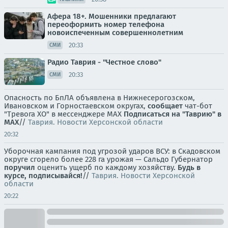
Афера 18+. Мошенники предлагают
переоформить номер телефона
новоиспеченным совершеннолетним
20:33
СМИ
Радио Таврия - "Честное слово"
20:33
СМИ
Опасность по БпЛА объявлена в Нижнесерогозском,
Ивановском и Горностаевском округах,
сообщает
чат-бот
"Тревога ХО" в мессенджере MAX
Подписаться на "Таврию" в
MAX
//
Таврия. Новости Херсонской области
20:32
Уборочная кампания под угрозой ударов ВСУ: в Скадовском
округе сгорело более 228 га урожая — Сальдо Губернатор
поручил
оценить ущерб по каждому хозяйству.
Будь в
курсе, подписывайся!
//
Таврия. Новости Херсонской
области
20:22