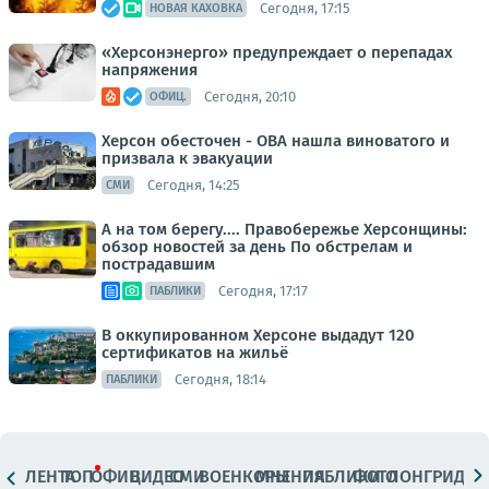
Сегодня, 17:15
НОВАЯ КАХОВКА
«Херсонэнерго» предупреждает о перепадах
напряжения
Сегодня, 20:10
ОФИЦ.
Херсон обесточен - ОВА нашла виноватого и
призвала к эвакуации
Сегодня, 14:25
СМИ
А на том берегу.... Правобережье Херсонщины:
обзор новостей за день По обстрелам и
пострадавшим
Сегодня, 17:17
ПАБЛИКИ
В оккупированном Херсоне выдадут 120
сертификатов на жильё
Сегодня, 18:14
ПАБЛИКИ
ЛЕНТА
ТОП
ОФИЦ.
ВИДЕО
СМИ
ВОЕНКОРЫ
МНЕНИЯ
ПАБЛИКИ
ФОТО
ЛОНГРИДЫ