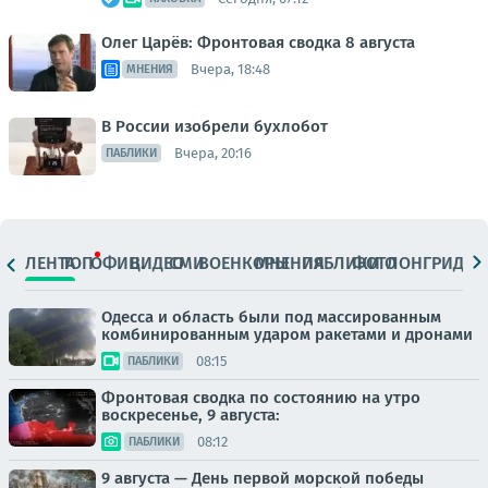
Олег Царёв: Фронтовая сводка 8 августа
Вчера, 18:48
МНЕНИЯ
В России изобрели бухлобот
Вчера, 20:16
ПАБЛИКИ
ЛЕНТА
ТОП
ОФИЦ.
ВИДЕО
СМИ
ВОЕНКОРЫ
МНЕНИЯ
ПАБЛИКИ
ФОТО
ЛОНГРИДЫ
Одесса и область были под массированным
комбинированным ударом ракетами и дронами
08:15
ПАБЛИКИ
Фронтовая сводка по состоянию на утро
воскресенье, 9 августа:
08:12
ПАБЛИКИ
9 августа — День первой морской победы