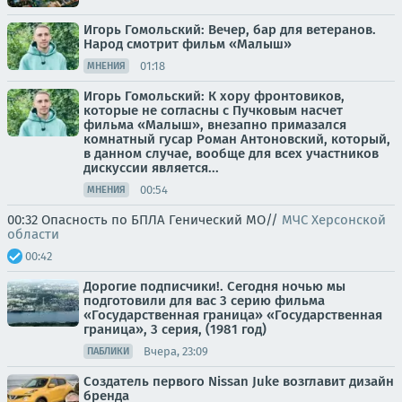
Игорь Гомольский: Вечер, бар для ветеранов.
Народ смотрит фильм «Малыш»
01:18
МНЕНИЯ
Игорь Гомольский: К хору фронтовиков,
которые не согласны с Пучковым насчет
фильма «Малыш», внезапно примазался
комнатный гусар Роман Антоновский, который,
в данном случае, вообще для всех участников
дискуссии является...
00:54
МНЕНИЯ
00:32 Опасность по БПЛА Генический МО//
МЧС Херсонской
области
00:42
Дорогие подписчики!. Сегодня ночью мы
подготовили для вас 3 серию фильма
«Государственная граница» «Государственная
граница», 3 серия, (1981 год)
Вчера, 23:09
ПАБЛИКИ
Создатель первого Nissan Juke возглавит дизайн
бренда