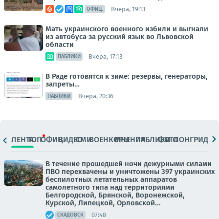
Вчера, 19:13
ОФИЦ.
Мать украинского военного избили и выгнали
из автобуса за русский язык во Львовской
области
Вчера, 17:13
ПАБЛИКИ
В Раде готовятся к зиме: резервы, генераторы,
запреты…
Вчера, 20:36
ПАБЛИКИ
ЛЕНТА
ТОП
ОФИЦ.
ВИДЕО
СМИ
ВОЕНКОРЫ
МНЕНИЯ
ПАБЛИКИ
ФОТО
ЛОНГРИДЫ
В течение прошедшей ночи дежурными силами
ПВО перехвачены и уничтожены 397 украинских
беспилотных летательных аппаратов
самолетного типа над территориями
Белгородской, Брянской, Воронежской,
Курской, Липецкой, Орловской...
07:48
СКАДОВСК