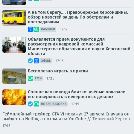
А на том берегу.... Правобережье Херсонщины:
обзор новостей за день По обстрелам и
пострадавшим
17:17
ПАБЛИКИ
Объявляется прием документов для
рассмотрения кадровой комиссией
Министерства образования и науки Херсонской
области
17:15
ОФИЦ.
Бесполезно играть в прятки
17:15
СМИ
Солнце как никогда близко: учёные показали
его поверхность в невероятных деталях
17:15
НОВАЯ КАХОВКА
Геймплейный трейлер GTA VI покажут 27 августа Сначала он
выйдет на Netflix, а потом и на YouTube.//
Типичный Херсон
17:15