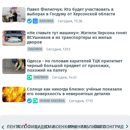
Павел Филипчук: Кто будет участвовать в
выборах в Госдуму от Херсонской области
Сегодня, 15:36
КАХОВКА
«Не ставьте тут машину»: Жители Херсона гонят
ВСУшников и их транспортеры из жилых
дворов
Сегодня, 13:13
ПАБЛИКИ
Одесса - по головам карателей ТЦК прилетает
черный большой предмет от прохожих,
похожий на палету
Сегодня, 14:41
ПАБЛИКИ
Солнце как никогда близко: учёные показали
его поверхность в невероятных деталях
Сегодня, 17:15
НОВАЯ КАХОВКА
ЛЕНТА
ТОП
ОФИЦ.
ВИДЕО
СМИ
ВОЕНКОРЫ
МНЕНИЯ
ПАБЛИКИ
ФОТО
ЛОНГРИДЫ