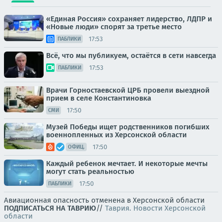
«Единая Россия» сохраняет лидерство, ЛДПР и
«Новые люди» спорят за третье место
17:53
ПАБЛИКИ
Всё, что мы публикуем, остаётся в сети навсегда
17:53
ПАБЛИКИ
Врачи Горностаевской ЦРБ провели выездной
прием в селе Константиновка
17:50
СМИ
Музей Победы ищет родственников погибших
военнопленных из Херсонской области
17:50
ОФИЦ.
Каждый ребенок мечтает. И некоторые мечты
могут стать реальностью
17:50
ПАБЛИКИ
Авиационная опасность отменена в Херсонской области
ПОДПИСАТЬСЯ НА ТАВРИЮ
//
Таврия. Новости Херсонской
области