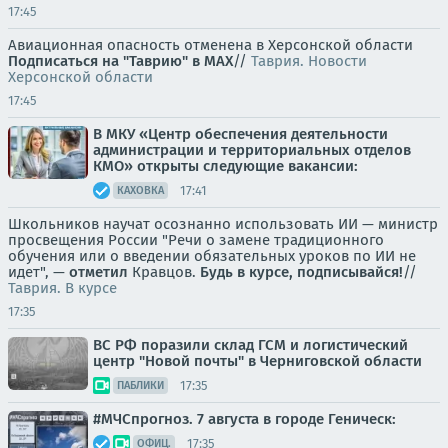
17:45
Авиационная опасность отменена в Херсонской области
Подписаться на "Таврию" в MAX
//
Таврия. Новости
Херсонской области
17:45
В МКУ «Центр обеспечения деятельности
администрации и территориальных отделов
КМО» открыты следующие вакансии:
17:41
КАХОВКА
Школьников научат осознанно использовать ИИ — министр
просвещения России "Речи о замене традиционного
обучения или о введении обязательных уроков по ИИ не
идет", —
отметил
Кравцов.
Будь в курсе, подписывайся!
//
Таврия. В курсе
17:35
ВС РФ поразили склад ГСМ и логистический
центр "Новой почты" в Черниговской области
17:35
ПАБЛИКИ
#МЧСпрогноз. 7 августа в городе Геническ:
17:35
ОФИЦ.